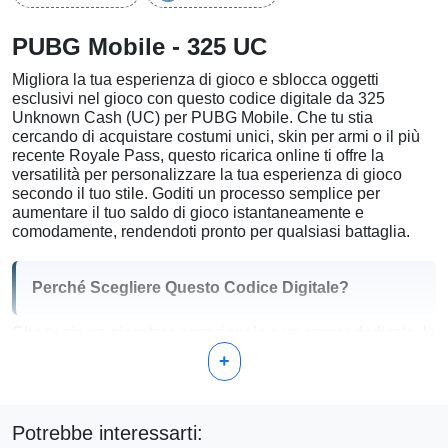
PUBG Mobile - 325 UC
Migliora la tua esperienza di gioco e sblocca oggetti
esclusivi nel gioco con questo codice digitale da 325
Unknown Cash (UC) per PUBG Mobile. Che tu stia
cercando di acquistare costumi unici, skin per armi o il più
recente Royale Pass, questo ricarica online ti offre la
versatilità per personalizzare la tua esperienza di gioco
secondo il tuo stile. Goditi un processo semplice per
aumentare il tuo saldo di gioco istantaneamente e
comodamente, rendendoti pronto per qualsiasi battaglia.
Perché Scegliere Questo Codice Digitale?
Che tu sia un giocatore occasionale o un gamer dedicato, la
nostra carta da 325 UC fornisce la giusta quantità di saldo
+
per effettuare acquisti ponderati nel gioco senza impegnarti
eccessivamente. Offre:
Flessibilità:
Usa l'UC per comprare ciò che migliora
Potrebbe interessarti:
davvero la tua esperienza di gioco, che si tratti di