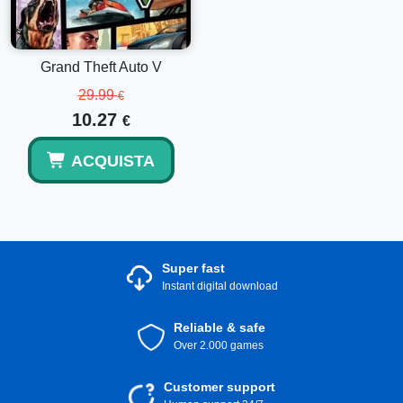
all'interno di PUBG Mobile. Non si tratta solo di aggiungere
UC; si tratta di trasformare il tuo gameplay. Con
equipaggiamenti e skin personalizzabili a tua disposizione,
puoi distinguerti sul campo di battaglia come mai prima
Grand Theft Auto V
d'ora. Possedendo oggetti unici nel gioco, guadagni non
solo un vantaggio competitivo ma anche un tocco personale
29.99
€
al tuo personaggio e all'atmosfera di gioco complessiva.
10.27
€
Trascendi l'esperienza di gioco ordinaria ottenendo oggi il
tuo codice PUBG Mobile - 325 UC. Goditi il perfetto
ACQUISTA
equilibrio tra emozione e personalizzazione in ogni partita
con un saldo che potenzia le tue avventure nel gioco.
Immergiti senza esitazioni e ricorda a tutti sul campo di
battaglia il tuo stile e la tua abilità distintivi.
Super fast
Instant digital download
Reliable & safe
Over 2.000 games
Customer support