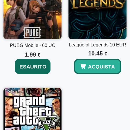
Conferma la transazione:
Una volta inserito il codice,
accetta i termini e conferma il riscatto per ricaricare
prontamente il tuo account.
Goditi il tuo gameplay migliorato:
Usa il tuo saldo
appena aggiunto per esplorare tutto ciò che il gioco ha
da offrire.
League of Legends 10 EUR
PUBG Mobile - 60 UC
Espandi le Tue Opzioni con Diverse Quantità di UC
10.45
1.99
€
€
Che tu stia pianificando una spesa maggiore o abbia solo
bisogno di qualche UC extra, considera di esplorare le
ESAURITO
ACQUISTA
nostre opzioni aggiuntive. Per chi ha bisogno di un saldo un
po' maggiore, potresti voler dare un'occhiata al
PUBG
Mobile - 1800 UC
, che offre una ricarica più sostanziosa per
una maggiore flessibilità nel gioco. In alternativa, se un
incremento minore è più adatto, il
PUBG Mobile - 60 UC
potrebbe soddisfare perfettamente le tue esigenze.
Massimizza la Tua Esperienza di Gioco
Utilizzare questa carta apre un mondo di possibilità