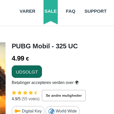
VARER
SALE
FAQ
SUPPORT
PUBG Mobil - 325 UC
4.99
€
UDSOLGT
Betalinger accepteres verden over 🌍
Se andre muligheder
4.9
/5
(
55
votes)
Digital Key
World Wide