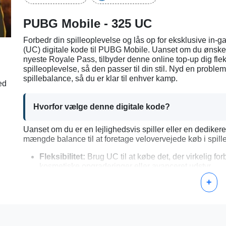
PUBG Mobile - 325 UC
Forbedr din spilleoplevelse og lås op for eksklusive 
(UC) digitale kode til PUBG Mobile. Uanset om du ønsker 
nyeste Royale Pass, tilbyder denne online top-up dig fleksi
spilleoplevelse, så den passer til din stil. Nyd en proble
spillebalance, så du er klar til enhver kamp.
ed
Hvorfor vælge denne digitale kode?
Uanset om du er en lejlighedsvis spiller eller en dediker
mængde balance til at foretage velovervejede køb i spillet
Fleksibilitet:
Brug UC til at købe det, der virkelig fo
kosmetiske opgraderinger eller avanceret udstyr.
Øjeblikkelig levering:
Når du har købt, leveres din k
+
aktionen uden forsinkelse.
Sikre og trygge betalingsmuligheder:
Nyd ro i sin
betalingsmetoder.