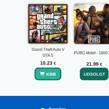
Grand Theft Auto V
PUBG Mobil - 1800
GTA 5
10.23
€
21.99
€
KØB
UDSOLGT
Super fast