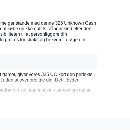
in-game genstande med denne 325 Unknown Cash
at købe unikke outfits, våbenskind eller den
biliteten til at personliggøre din
mfri proces for straks og bekvemt at øge din
et gamer, giver vores 325 UC kort den perfekte
 uden at overforpligte dig. Det tilbyder:
rbedrer din spilleoplevelse – uanset om det er
ode straks, så du kan dykke tilbage ind i
det med vores betroede og verificerede