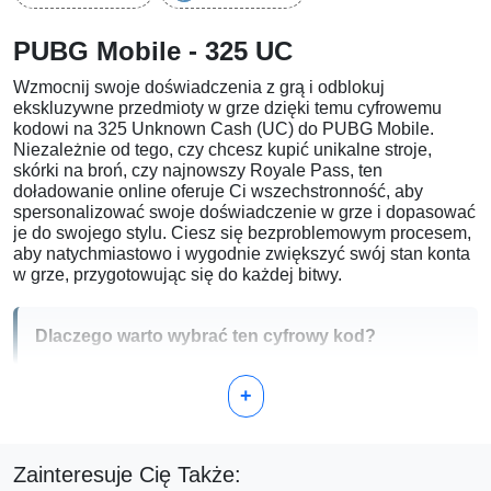
PUBG Mobile - 325 UC
Wzmocnij swoje doświadczenia z grą i odblokuj
ekskluzywne przedmioty w grze dzięki temu cyfrowemu
kodowi na 325 Unknown Cash (UC) do PUBG Mobile.
Niezależnie od tego, czy chcesz kupić unikalne stroje,
skórki na broń, czy najnowszy Royale Pass, ten
doładowanie online oferuje Ci wszechstronność, aby
spersonalizować swoje doświadczenie w grze i dopasować
je do swojego stylu. Ciesz się bezproblemowym procesem,
aby natychmiastowo i wygodnie zwiększyć swój stan konta
w grze, przygotowując się do każdej bitwy.
Dlaczego warto wybrać ten cyfrowy kod?
Niezależnie od tego, czy jesteś okazjonalnym graczem, czy
+
zapalonym fanem, nasza karta 325 UC zapewnia idealną
ilość środków na przemyślane zakupy w grze, bez
nadmiernego zobowiązywania się. Oferuje:
Zainteresuje Cię Także:
Elastyczność:
Użyj UC, aby kupić to, co rzeczywiście