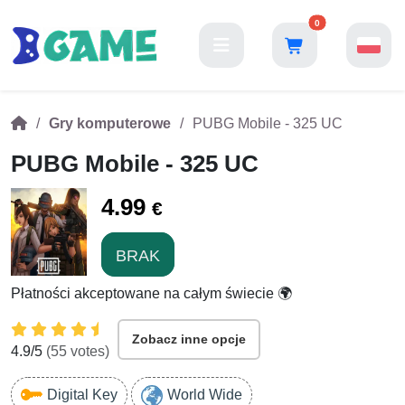
0
Gry komputerowe
PUBG Mobile - 325 UC
PUBG Mobile - 325 UC
4.99
€
BRAK
Płatności akceptowane na całym świecie 🌍
Zobacz inne opcje
4.9
/5
(
55
votes)
Digital Key
World Wide