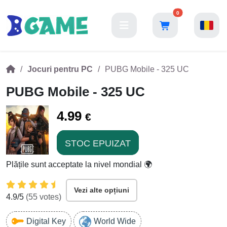
0
Jocuri pentru PC
PUBG Mobile - 325 UC
PUBG Mobile - 325 UC
4.99
€
STOC EPUIZAT
Plățile sunt acceptate la nivel mondial 🌍
Vezi alte opțiuni
4.9
/5
(
55
votes)
Digital Key
World Wide