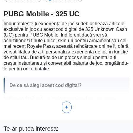
PUBG Mobile - 325 UC
Îmbunătățește-ți experiența de joc și deblochează articole
exclusive în joc cu acest cod digital de 325 Unknown Cash
(UC) pentru PUBG Mobile. Indiferent dacă vrei să
achiziționezi ținute unice, skin-uri pentru armament sau cel
mai recent Royale Pass, această reîncărcare online îți oferă
versatilitatea de a-ți personaliza experiența de joc în funcție
de stilul tău. Bucură-te de un proces simplu pentru a-ți
crește instantaneu și convenabil balanța de joc, pregătindu-
te pentru orice bătălie.
De ce să alegi acest cod digital?
Indiferent dacă ești un jucător ocazional sau un gamer
dedicat, cardul nostru de 325 UC oferă suma perfectă de
+
balanță pentru a face achiziții gândite în joc, fără a te angaja
prea mult. Oferă:
Flexibilitate:
Folosește UC pentru a cumpăra ceea ce
Te-ar putea interesa:
îți îmbunătățește cu adevărat experiența de joc—fie că