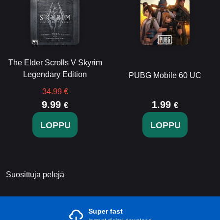
The Elder Scrolls V Skyrim
Legendary Edition
PUBG Mobile 60 UC
34.99 €
9.99
1.99
€
€
LOPPU
LOPPU
Suosittuja pelejä
Super fast