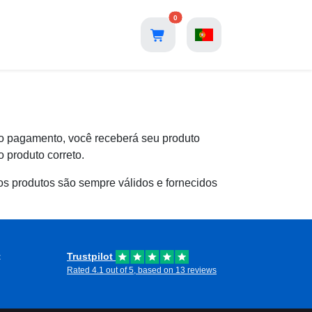
0
 o pagamento, você receberá seu produto
 produto correto.
os produtos são sempre válidos e fornecidos
t
Trustpilot
Rated 4.1 out of 5, based on 13 reviews