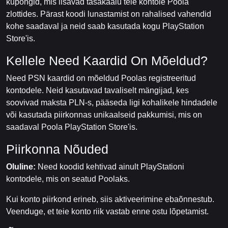
kupongid, mis lisavad tasakaalu teie kontole Poola
zlottides. Pärast koodi lunastamist on rahalised vahendid
kohe saadaval ja neid saab kasutada kogu PlayStation
Store'is.
Kellele Need Kaardid On Mõeldud?
Need PSN kaardid on mõeldud Poolas registreeritud
kontodele. Neid kasutavad tavaliselt mängijad, kes
soovivad maksta PLN-s, pääseda ligi kohalikele hindadele
või kasutada piirkonnas unikaalseid pakkumisi, mis on
saadaval Poola PlayStation Store'is.
Piirkonna Nõuded
Oluline:
Need koodid kehtivad ainult PlayStationi
kontodele, mis on seatud Poolaks.
Kui konto piirkond erineb, siis aktiveerimine ebaõnnestub.
Veenduge, et teie konto riik vastab enne ostu lõpetamist.