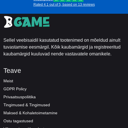
Rated 4.1 out of 5, based on 13 reviews
Sellel veebisaidil kasutatud tootenimed on mõeldud ainult
tuvastamise eesmärgil. Kõik kaubamärgid ja registreeritud
kaubamärgid kuuluvad nende vastavatele omanikele.
Teave
Meist
GDPR Policy
Privaatsuspoliitika
Tingimused & Tingimused
Maksed & Kohaletoimetamine
Ostu tagastused