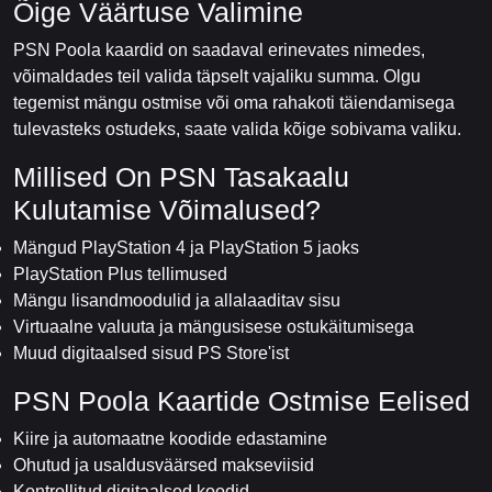
Õige Väärtuse Valimine
PSN Poola kaardid on saadaval erinevates nimedes,
võimaldades teil valida täpselt vajaliku summa. Olgu
tegemist mängu ostmise või oma rahakoti täiendamisega
tulevasteks ostudeks, saate valida kõige sobivama valiku.
Millised On PSN Tasakaalu
Kulutamise Võimalused?
Mängud PlayStation 4 ja PlayStation 5 jaoks
PlayStation Plus tellimused
Mängu lisandmoodulid ja allalaaditav sisu
Virtuaalne valuuta ja mängusisese ostukäitumisega
Muud digitaalsed sisud PS Store'ist
PSN Poola Kaartide Ostmise Eelised
Kiire ja automaatne koodide edastamine
Ohutud ja usaldusväärsed makseviisid
Kontrollitud digitaalsed koodid