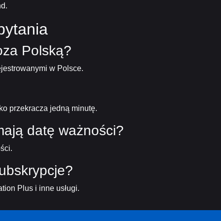
d.
pytania
oza Polską?
rejestrowanymi w Polsce.
ko przekracza jedną minutę.
mają datę ważności?
ści.
ubskrypcje?
ion Plus i inne usługi.