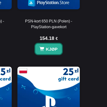
) -
PSN-kort 650 PLN (Polen) -
PlayStation-gavekort
154.18
€
KJØP