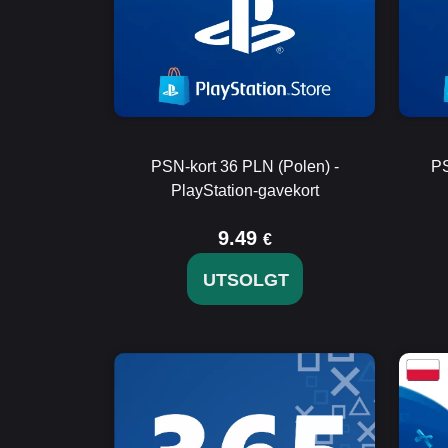
PSN-kort 36 PLN (Polen) -
PS
PlayStation-gavekort
9.49
€
UTSOLGT