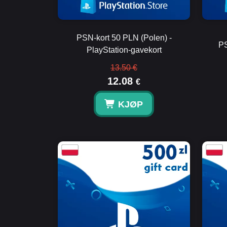
PSN-kort 50 PLN (Polen) -
PS
PlayStation-gavekort
13.50 €
12.08
€
KJØP