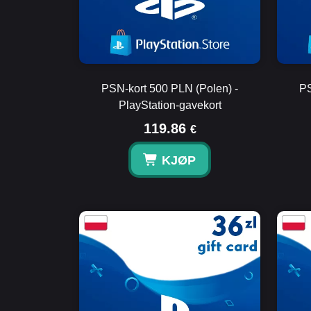
PSN-kort 500 PLN (Polen) -
PS
PlayStation-gavekort
119.86
€
KJØP