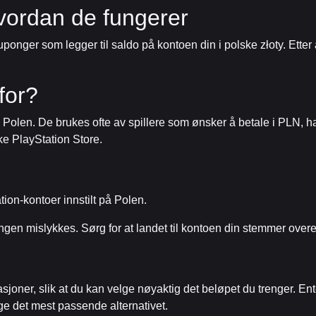
vordan de fungerer
uponger som legger til saldo på kontoen din i polske złoty. Ette
for?
 Polen. De brukes ofte av spillere som ønsker å betale i PLN, ha t
ske PlayStation Store.
ion-kontoer innstilt på Polen.
ngen mislykkes. Sørg for at landet til kontoen din stemmer overen
joner, slik at du kan velge nøyaktig det beløpet du trenger. Ente
ge det mest passende alternativet.