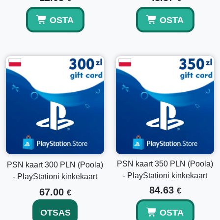
Kohaletoimetamine toimub tavaliselt kohe pärast makse
OSTA
OSTA
kinnitamist.
Kas saldo aegub?
Ei, PlayStation rahakoti vahendid ei aegu.
Kas ma saan seda kombineerida oma olemasoleva
saldoga?
Jah, fondid lisatakse teie rahakotti ja neid saab kasutada
koos olemasoleva saldoga.
PSN kaart 350 PLN (Poola)
PSN kaart 300 PLN (Poola)
- PlayStationi kinkekaart
- PlayStationi kinkekaart
84.63
67.00
€
€
OTSAS
OSTA