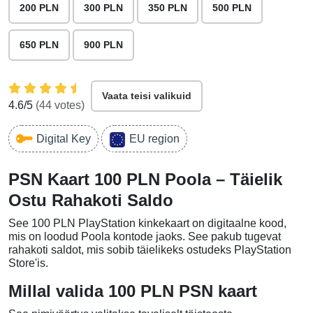
200 PLN
300 PLN
350 PLN
500 PLN
650 PLN
900 PLN
Vaata teisi valikuid
4.6
/5
(
44
votes)
Digital Key
EU region
PSN Kaart 100 PLN Poola – Täielik
Ostu Rahakoti Saldo
See 100 PLN PlayStation kinkekaart on digitaalne kood,
mis on loodud Poola kontode jaoks. See pakub tugevat
rahakoti saldot, mis sobib täielikeks ostudeks PlayStation
Store'is.
Millal valida 100 PLN PSN kaart