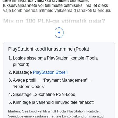
See nimiväärtus valitakse tavaliselt täisteoste,
luksusväljaannete või tellimuste ostmiseks ilma, et oleks
vaja kombineerida mitmeid väiksemaid rahakoti täiendusi.
Mis on 100 PLN-ga võimalik osta?
PlayStation 4 ja PlayStation 5 mängud
+
Premium ja luksusväljaanded
PlayStation Plus tellimused
DLC-d ja laienduspakkumised
PlayStationi koodi lunastamine (Poola)
Mängusisene raha ja digitaalsed esemed
Logige sisse oma PlayStationi kontole (Poola
Warum valida 100 PLN?
piirkond)
100 PLN PlayStation kaart sobib paljude standardsete
Külastage
PlayStation Store’i
digitaalsete ostude hinnavahemikuga, muutes selle
mugavaks valikuks tehingute lõpetamiseks ilma täiendavate
Avage profiil → “Payment Management” →
täiendusteta.
“Redeem Codes”
Tasumise teave
Sisestage 12-kohaline PSN-kood
Kinnitage ja vahendid ilmuvad teie rahakotti
Pärast makse kinnitamist saadetakse PSN kood
automaatselt teie e-kirjale. Enamik tellimusi töödeldakse
Märkus:
See kood kehtib ainult Poola PlayStationi kontodel.
kohe, võimaldades kohest aktiveerimist.
Veenduge enne kasutamist, et teie konto piirkond on määratud