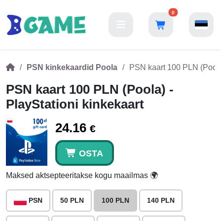
0
PSN kinkekaardid Poola
PSN kaart 100 PLN (Poola)
PSN kaart 100 PLN (Poola) -
PlayStationi kinkekaart
24.16
€
OSTA
Maksed aktsepteeritakse kogu maailmas 🌍
PSN
50 PLN
100 PLN
140 PLN