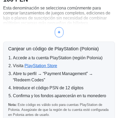
Esta denominación se selecciona comúnmente para
comprar lanzamientos de juegos completos, ediciones de
lujo o planes de suscripción sin necesidad de combinar
múltiples recargas más pequeñas de billetera.
+
¿Qué se Puede Comprar con 100
PLN?
Canjear un código de PlayStation (Polonia)
Juegos de PlayStation 4 y PlayStation 5
Ediciones premium y de lujo
Accede a tu cuenta PlayStation (región Polonia)
Suscripciones de PlayStation Plus
DLCs y paquetes de expansión
Visita
PlayStation Store
Moneda del juego y artículos digitales
Abre tu perfil → “Payment Management” →
¿Por Qué Elegir 100 PLN?
“Redeem Codes”
Introduce el código PSN de 12 dígitos
Una tarjeta PlayStation de 100 PLN se ajusta al rango de
precios de muchas compras digitales estándar,
Confirma y los fondos aparecerán en tu monedero
convirtiéndose en una opción conveniente para completar
transacciones sin recargas adicionales.
Nota:
Este código es válido solo para cuentas PlayStation de
Polonia. Asegúrate de que la región de tu cuenta esté configurada
Información de Entrega
en Polonia antes de usarlo.