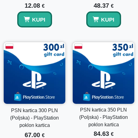
Koliko brzo je dostava?
12.08
48.37
€
€
Dostava je obično trenutna nakon potvrde plaćanja.
KUPI
KUPI
Da li balans ističe?
Ne, sredstva na PlayStation novčaniku ne ističu.
Može li se kombinirati s trenutnim saldom?
Da, sredstva se dodaju vašem novčaniku i mogu se koristiti
zajedno s postojećim saldom.
PSN kartica 350 PLN
PSN kartica 300 PLN
(Poljska) - PlayStation
(Poljska) - PlayStation
poklon kartica
poklon kartica
84.63
67.00
€
€