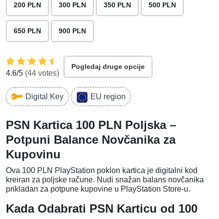
200 PLN
300 PLN
350 PLN
500 PLN
650 PLN
900 PLN
Pogledaj druge opcije
4.6
/5
(
44
votes)
Digital Key
EU region
PSN Kartica 100 PLN Poljska –
Potpuni Balance Novčanika za
Kupovinu
Ova 100 PLN PlayStation poklon kartica je digitalni kod
kreiran za poljske račune. Nudi snažan balans novčanika
prikladan za potpune kupovine u PlayStation Store-u.
Kada Odabrati PSN Karticu od 100