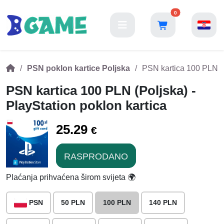
0
PSN poklon kartice Poljska
PSN kartica 100 PLN (P
PSN kartica 100 PLN (Poljska) -
PlayStation poklon kartica
25.29
€
RASPRODANO
Plaćanja prihvaćena širom svijeta 🌍
PSN
50 PLN
100 PLN
140 PLN