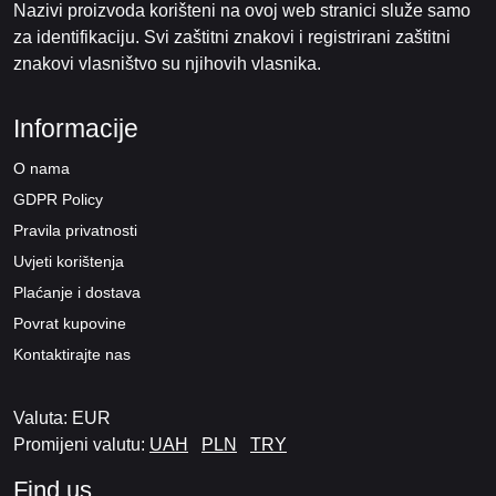
Nazivi proizvoda korišteni na ovoj web stranici služe samo
za identifikaciju. Svi zaštitni znakovi i registrirani zaštitni
znakovi vlasništvo su njihovih vlasnika.
Informacije
O nama
GDPR Policy
Pravila privatnosti
Uvjeti korištenja
Plaćanje i dostava
Povrat kupovine
Kontaktirajte nas
Valuta: EUR
Promijeni valutu:
UAH
PLN
TRY
Find us