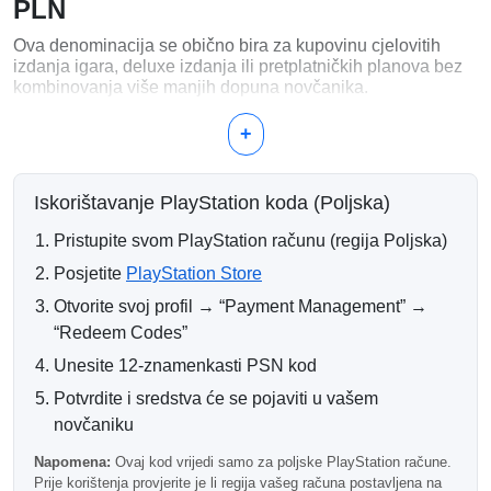
PLN
Ova denominacija se obično bira za kupovinu cjelovitih
izdanja igara, deluxe izdanja ili pretplatničkih planova bez
kombinovanja više manjih dopuna novčanika.
Što Se Može Kupiti s 100 PLN?
+
Igre za PlayStation 4 i PlayStation 5
Premium i deluxe izdanja
Iskorištavanje PlayStation koda (Poljska)
PlayStation Plus pretplate
DLC-ovi i proširenja
Pristupite svom PlayStation računu (regija Poljska)
Unutarnja valuta i digitalni predmeti
Posjetite
PlayStation Store
Zašto Odabrati 100 PLN?
Otvorite svoj profil → “Payment Management” →
PlayStation kartica od 100 PLN odgovara cjenovnom rangu
“Redeem Codes”
mnogih standardnih digitalnih kupovina, što je čini
Unesite 12-znamenkasti PSN kod
praktičnom opcijom za dovršavanje transakcija bez
dodatnih dopuna.
Potvrdite i sredstva će se pojaviti u vašem
novčaniku
Informacije o Dostavi
Napomena:
Ovaj kod vrijedi samo za poljske PlayStation račune.
Nakon potvrde plaćanja, PSN kod se automatski isporučuje
Prije korištenja provjerite je li regija vašeg računa postavljena na