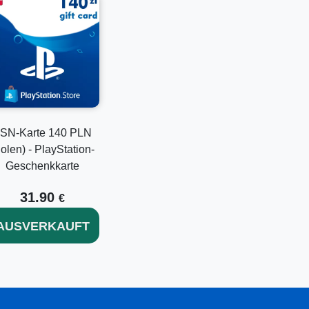
erden?
SN-Karte 140 PLN
olen) - PlayStation-
g der Zahlung.
Geschenkkarte
31.90
€
AUSVERKAUFT
inieren?
können zusammen mit dem bestehenden Guthaben