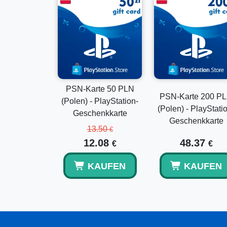
PSN-Karte 50 PLN
PSN-Karte 200 P
(Polen) - PlayStation-
(Polen) - PlayStati
Geschenkkarte
Geschenkkarte
13.50
€
12.08
48.37
€
€
KAUFEN
KAUFEN