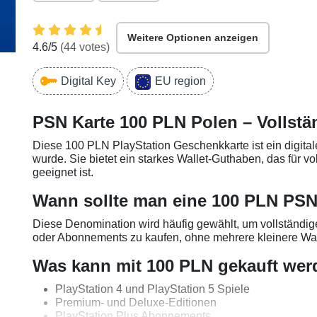
Weitere Optionen anzeigen
4.6
/5
(
44
votes)
Digital Key
EU region
PSN Karte 100 PLN Polen – Vollstä
Diese 100 PLN PlayStation Geschenkkarte ist ein digitale
wurde. Sie bietet ein starkes Wallet-Guthaben, das für v
geeignet ist.
Wann sollte man eine 100 PLN PSN
Diese Denomination wird häufig gewählt, um vollständig
oder Abonnements zu kaufen, ohne mehrere kleinere Wa
Was kann mit 100 PLN gekauft we
PlayStation 4 und PlayStation 5 Spiele
Premium- und Deluxe-Editionen
PlayStation Plus Abonnements