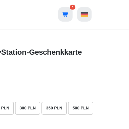
0
yStation-Geschenkkarte
 PLN
300 PLN
350 PLN
500 PLN