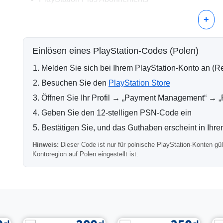
DLCs und Erweiterungspakete
In-Game-Währung und digitale Gegenstände
+
Warum 100 PLN wählen?
Einlösen eines PlayStation-Codes (Polen)
Eine 100 PLN PlayStation-Karte liegt im Preisbereich vie
praktischen Option für den Abschluss von Transaktionen
Melden Sie sich bei Ihrem PlayStation-Konto an (R
Lieferinformationen
Besuchen Sie den
PlayStation Store
Öffnen Sie Ihr Profil → „Payment Management“ →
Nach Bestätigung der Zahlung wird der PSN-Code automat
meisten Bestellungen werden sofort bearbeitet, was eine 
Geben Sie den 12-stelligen PSN-Code ein
Regional Kompatibilität
Bestätigen Sie, und das Guthaben erscheint in Ihre
Hinweis:
Dieser Code ist nur für polnische PlayStation-Konten gült
Wichtig:
Dieser PlayStation-Code funktioniert nur mit Kont
Kontoregion auf Polen eingestellt ist.
Wenn sich Ihre Kontoregion unterscheidet, kann der Cod
Weitere verfügbare Denominatione
Weitere Werte der polnischen PlayStation-Karten sind ve
Wallet-Guthaben bevorzugen.