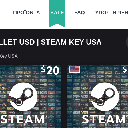
ΠΡΟΪΟΝΤΑ
SALE
FAQ
ΥΠΟΣΤΗΡΙΞ
LET USD | STEAM KEY USA
 Key USA