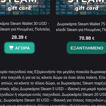
άρτα Steam Wallet 30 USD -
Δωροκάρτα Steam Wallet 75
 Steam για Ηνωμένες Πολιτείες
κλειδί Steam για Ηνωμένες Πο
28.39
€
70.98
€
ΑΓΟΡΆ
ΕΞΑΝΤΛΗΜΈΝΟ
ρία παιχνιδιού σας Εξερευνήστε την μεγάλη ποικιλία δωροκα
 στο παιχνίδι ή για να τις κάνετε δώρο σε έναν άλλο παίκτη. Είτ
 ή απλώς να κάνετε το τέλειο δώρο, οι δωροκάρτες Steam παρέ
αστικές αξίες Δωροκάρτα Steam 5 USD – Ιδανική για μικρά πρόσ
ιχνιδιών ή νόμισμα εντός παιχνιδιού. Δωροκάρτα Steam 20 USD
 σας. Δωροκάρτα Steam 30 USD – Ιδανική για τίτλους παιχνιδιών
ική για να αποκτήσετε τίτλους κορυφαίας αξιολόγησης και απ