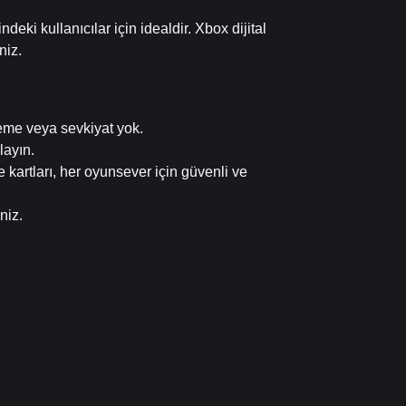
eki kullanıcılar için idealdir. Xbox dijital
niz.
leme veya sevkiyat yok.
layın.
kartları, her oyunsever için güvenli ve
niz.