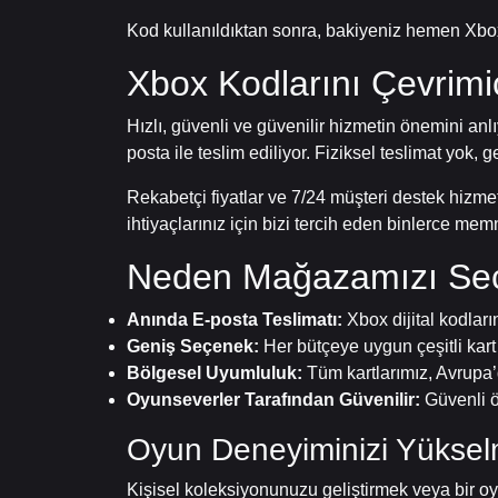
Kod kullanıldıktan sonra, bakiyeniz hemen Xbox 
Xbox Kodlarını Çevrimi
Hızlı, güvenli ve güvenilir hizmetin önemini anl
posta ile teslim ediliyor. Fiziksel teslimat yok
Rekabetçi fiyatlar ve 7/24 müşteri destek hizmet
ihtiyaçlarınız için bizi tercih eden binlerce mem
Neden Mağazamızı Seç
Anında E-posta Teslimatı:
Xbox dijital kodları
Geniş Seçenek:
Her bütçeye uygun çeşitli kart
Bölgesel Uyumluluk:
Tüm kartlarımız, Avrupa’
Oyunseverler Tarafından Güvenilir:
Güvenli ö
Oyun Deneyiminizi Yüksel
Kişisel koleksiyonunuzu geliştirmek veya bir 