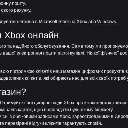
ронну пошту.
 свого рахунку.
вувати негайно в Microsoft Store на Xbox або Windows.
и Xbox онлайн
ого та надійного обслуговування. Саме тому ми пропонуємо
о вашої електронної пошти після купівлі. Ніякої фізичної д
вою підтримкою клієнтів наш магазин цифрових продуктів 
доволених клієнтів, які обирають нас для всіх своїх потреб 
газин?
Отримуйте свої цифрові коди Xbox протягом кількох хвилин 
оміналів карток, щоб відповідати будь-якому бюджету.
місні з обліковими записами Xbox, зареєстрованими в Європ
а перевірені відгуки клієнтів гарантують спокій.