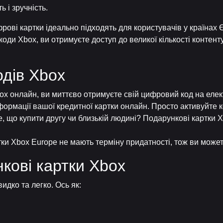
 і зручність.
фрові картки ідеально підходять для користувачів у країна
и Xbox, ви отримуєте доступ до великої кількості контенту
дів Xbox
ox онлайн, ви миттєво отримуєте свій цифровий код на еле
ормації вашої кредитної картки онлайн. Просто активуйте ко
, що купити другу чи близькій людині? Подарункові картки 
и Xbox Europe не мають терміну придатності, тож ви можете
кові картки Xbox
дко та легко. Ось як: