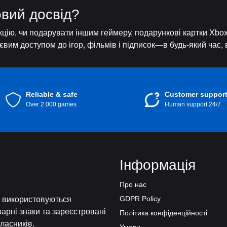
овий досвід?
цію, чи подарувати іншим геймеру, подарункові картки Xbox
вим доступом до ігор, фільмів і підписок—в будь-який час, в
Reliable & safe
Customer suppor
Over 2.000 games
Human support 24/7
Інформація
Про нас
GDPR Policy
і, використовуються
варні знаки та зареєстровані
Політика конфіденційності
власників.