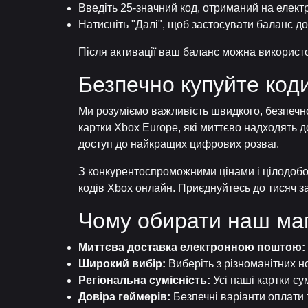
Введіть 25-значний код, отриманий на елект
Натисніть "Далі", щоб застосувати баланс до
Після активації ваш баланс можна використо
Безпечно купуйте код
Ми розуміємо важливість швидкого, безпечн
картки Xbox Europe, які миттєво надходять д
доступ до найкращих цифрових розваг.
З конкурентоспроможними цінами і цілодобо
кодів Xbox онлайн. Приєднуйтесь до тисяч за
Чому обирати наш ма
Миттєва доставка електронною поштою:
Широкий вибір:
Виберіть з різноманітних н
Регіональна сумісність:
Усі наші картки су
Довіра геймерів:
Безпечні варіанти оплати т