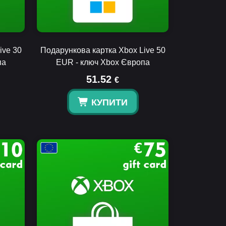
ive 30
Подарункова картка Xbox Live 50
па
EUR - ключ Xbox Європа
51.52
€
КУПИТИ