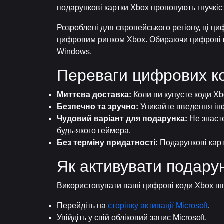
подарункові картки Xbox пропонують гнучкість
Розроблені для європейського регіону, ці ци
цифровим ринком Xbox. Обираючи цифрові код
Windows.
Переваги цифрових ко
Миттєва доставка:
Коли ви купуєте коди Xb
Безпечно та зручно:
Уникайте введення інф
Чудовий варіант для подарунка:
Не знаєте
будь-якого геймера.
Без терміну придатності:
Подарункові картк
Як активувати подарун
Використовувати ваші цифрові коди Xbox шви
Перейдіть на
сторінку активації Microsoft
.
Увійдіть у свій обліковий запис Microsoft.