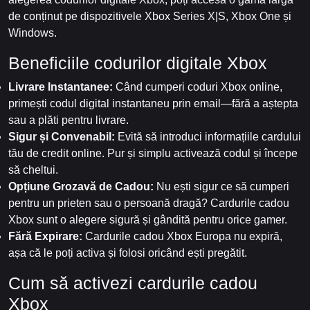
de conținut pe dispozitivele Xbox Series X|S, Xbox One și
Windows.
Beneficiile codurilor digitale Xbox
Livrare Instantanee:
Când cumperi coduri Xbox online,
primești codul digital instantaneu prin email—fără a aștepta
sau a plăti pentru livrare.
Sigur și Convenabil:
Evită să introduci informațiile cardului
tău de credit online. Pur și simplu activează codul și începe
să cheltui.
Opțiune Grozavă de Cadou:
Nu ești sigur ce să cumperi
pentru un prieten sau o persoană dragă? Cardurile cadou
Xbox sunt o alegere sigură și gândită pentru orice gamer.
Fără Expirare:
Cardurile cadou Xbox Europa nu expiră,
așa că le poți activa și folosi oricând ești pregătit.
Cum să activezi cardurile cadou
Xbox