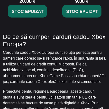
20.00
9.00
€
€
STOC EPUIZAT
STOC EPUIZAT
De ce să cumperi carduri cadou Xbox
Europa?
Cardurile cadou Xbox Europa sunt soluția perfectă pentru
gameri care doresc să-și reîncarce rapid, în siguranță și fără
a utiliza un card de credit contul Microsoft. Fie că
achiziționezi jocuri, conținut descărcabil (DLC),
abonamente precum Xbox Game Pass sau chiar monedă în
joc, cardurile cadou Xbox oferă flexibilitate și comoditate.
Proiectate pentru regiunea europeană, aceste carduri
digitale sunt ideale pentru utilizatorii din țările UE care
doresc să se bucure de vasta piață digitală a Xbox. Prin
alegerea codurilor digitale Xbox, poți accesa o gamă largă