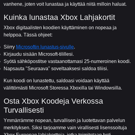
vanhene, joten voit lunastaa ja käyttää niitä milloin haluat.
Kuinka lunastaa Xbox Lahjakortit
Xbox digitaalisten koodien käyttäminen on nopeaa ja
helppoa. Tässä ohjeet:
Siirry
Microsoftin lunastus-sivulle
.
Kirjaudu sisään Microsoft-tilillesi.
Syötä sähköpostitse vastaanottamasi 25-numeroinen koodi.
Napsauta "Seuraava" soveltaaksesi saldoa tiliisi.
Kun koodi on lunastettu, saldoasi voidaan käyttää
välittömästi Microsoft Storessa Xboxilla tai Windowsilla.
Osta Xbox Koodeja Verkossa
Turvallisesti
Ymmärrämme nopean, turvallisen ja luotettavan palvelun
merkityksen. Siksi tarjoamme vain virallisesti lisenssoituja
Xbox Euroopan lahjakortteja, jotka toimitetaan heti