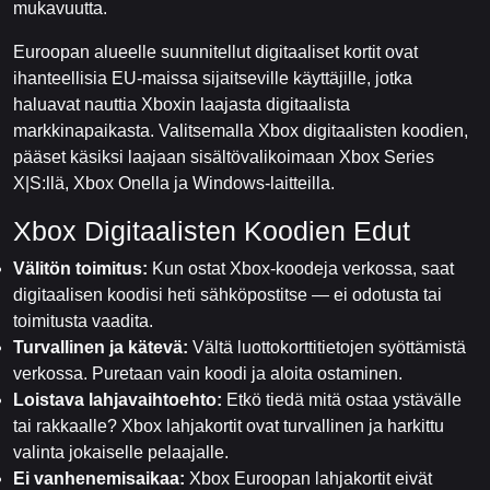
mukavuutta.
Euroopan alueelle suunnitellut digitaaliset kortit ovat
ihanteellisia EU-maissa sijaitseville käyttäjille, jotka
haluavat nauttia Xboxin laajasta digitaalista
markkinapaikasta. Valitsemalla Xbox digitaalisten koodien,
pääset käsiksi laajaan sisältövalikoimaan Xbox Series
X|S:llä, Xbox Onella ja Windows-laitteilla.
Xbox Digitaalisten Koodien Edut
Välitön toimitus:
Kun ostat Xbox-koodeja verkossa, saat
digitaalisen koodisi heti sähköpostitse — ei odotusta tai
toimitusta vaadita.
Turvallinen ja kätevä:
Vältä luottokorttitietojen syöttämistä
verkossa. Puretaan vain koodi ja aloita ostaminen.
Loistava lahjavaihtoehto:
Etkö tiedä mitä ostaa ystävälle
tai rakkaalle? Xbox lahjakortit ovat turvallinen ja harkittu
valinta jokaiselle pelaajalle.
Ei vanhenemisaikaa:
Xbox Euroopan lahjakortit eivät