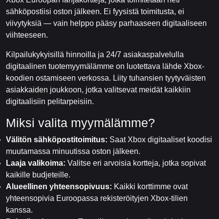
sähköpostiisi oston jälkeen. Ei fyysistä toimitusta, ei
viivytyksiä — vain helppo pääsy parhaaseen digitaaliseen
viihteeseen.
Kilpailukykyisillä hinnoilla ja 24/7 asiakaspalvelulla
digitaalinen tuotemyymälämme on luotettava lähde Xbox-
koodien ostamiseen verkossa. Liity tuhansien tyytyväisten
asiakkaiden joukkoon, jotka valitsevat meidät kaikkiin
digitaalisiin pelitarpeisiin.
Miksi valita myymälämme?
Välitön sähköpostitoimitus:
Saat Xbox digitaaliset koodisi
muutamassa minuutissa oston jälkeen.
Laaja valikoima:
Valitse eri arvoisia kortteja, jotka sopivat
kaikille budjeteille.
Alueellinen yhteensopivuus:
Kaikki korttimme ovat
yhteensopivia Euroopassa rekisteröityjen Xbox-tilien
kanssa.