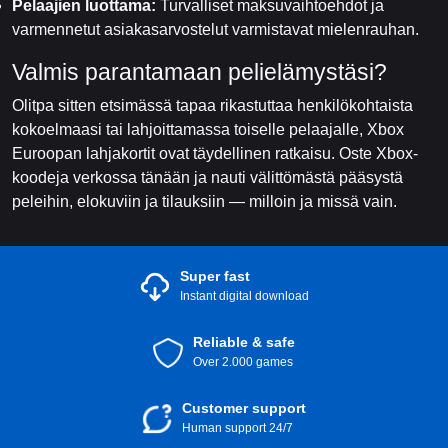
Pelaajien luottama:
Turvalliset maksuvaihtoehdot ja
varmennetut asiakasarvostelut varmistavat mielenrauhan.
Valmis parantamaan pelielämystäsi?
Olitpa sitten etsimässä tapaa rikastuttaa henkilökohtaista
kokoelmaasi tai lahjoittamassa toiselle pelaajalle, Xbox
Euroopan lahjakortit ovat täydellinen ratkaisu. Oste Xbox-
koodeja verkossa tänään ja nauti välittömästä pääsystä
peleihin, elokuviin ja tilauksiin — milloin ja missä vain.
Super fast
Instant digital download
Reliable & safe
Over 2.000 games
Customer support
Human support 24/7