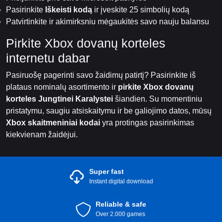
Pasirinkite
Iškeisti kodą
ir įveskite 25 simbolių kodą
Patvirtinkite ir akimirksniu mėgaukitės savo nauju balansu
Pirkite Xbox dovanų korteles
internetu dabar
Pasiruošę pagerinti savo žaidimų patirtį? Pasirinkite iš
plataus nominalų asortimento ir
pirkite Xbox dovanų
korteles Jungtinei Karalystei
šiandien. Su momentiniu
pristatymu, saugiu atsiskaitymu ir be galiojimo datos, mūsų
Xbox skaitmeniniai kodai
yra protingas pasirinkimas
kiekvienam žaidėjui.
Super fast
Instant digital download
Reliable & safe
Over 2.000 games