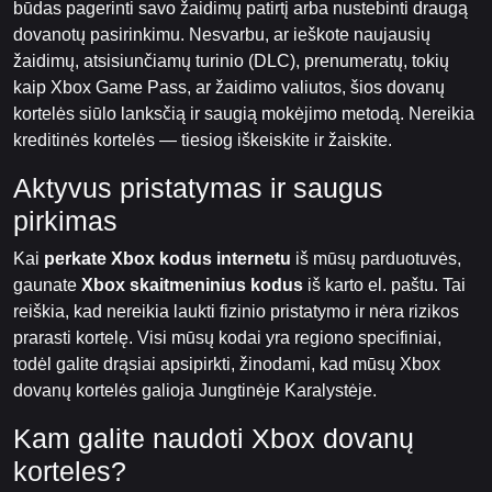
būdas pagerinti savo žaidimų patirtį arba nustebinti draugą
dovanotų pasirinkimu. Nesvarbu, ar ieškote naujausių
žaidimų, atsisiunčiamų turinio (DLC), prenumeratų, tokių
kaip Xbox Game Pass, ar žaidimo valiutos, šios dovanų
kortelės siūlo lanksčią ir saugią mokėjimo metodą. Nereikia
kreditinės kortelės — tiesiog iškeiskite ir žaiskite.
Aktyvus pristatymas ir saugus
pirkimas
Kai
perkate Xbox kodus internetu
iš mūsų parduotuvės,
gaunate
Xbox skaitmeninius kodus
iš karto el. paštu. Tai
reiškia, kad nereikia laukti fizinio pristatymo ir nėra rizikos
prarasti kortelę. Visi mūsų kodai yra regiono specifiniai,
todėl galite drąsiai apsipirkti, žinodami, kad mūsų Xbox
dovanų kortelės galioja Jungtinėje Karalystėje.
Kam galite naudoti Xbox dovanų
korteles?