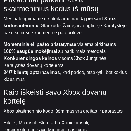
skaitmeninius kodus iš mūsų
Mes palengviname ir suteikiame naudą
perkant Xbox
kodus internetu
. Štai kodėl žaidėjai Jungtinėje Karalystėje
pasitiki mūsų skaitmenine parduotuve:
Momentinis el. pašto pristatymas
visiems pirkimams
100% saugūs mokėjimai
su patikimais metodais
Konkurencingos kainos
visoms Xbox Jungtinės
Karalystės dovanų kortelėms
24/7 klientų aptarnavimas
, kad padėtų atsakyti į bet kokius
klausimus
Kaip iškeisti savo Xbox dovanų
kortelę
Xbox skaitmeninio kodo išėmimas yra greitas ir paprastas:
Eikite į Microsoft Store arba Xbox konsolę
Prisijunkite prie savo Microsoft paskyros