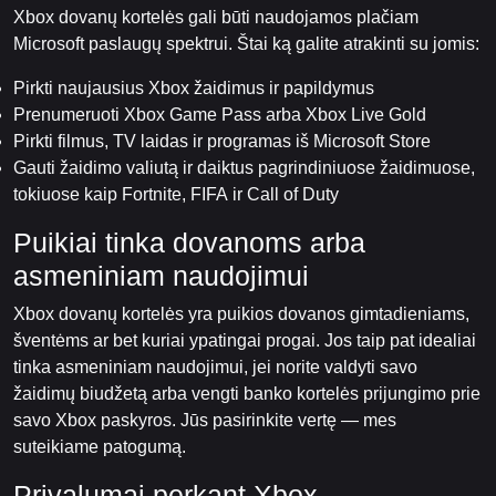
Xbox dovanų kortelės gali būti naudojamos plačiam
Microsoft paslaugų spektrui. Štai ką galite atrakinti su jomis:
Pirkti naujausius Xbox žaidimus ir papildymus
Prenumeruoti Xbox Game Pass arba Xbox Live Gold
Pirkti filmus, TV laidas ir programas iš Microsoft Store
Gauti žaidimo valiutą ir daiktus pagrindiniuose žaidimuose,
tokiuose kaip Fortnite, FIFA ir Call of Duty
Puikiai tinka dovanoms arba
asmeniniam naudojimui
Xbox dovanų kortelės yra puikios dovanos gimtadieniams,
šventėms ar bet kuriai ypatingai progai. Jos taip pat idealiai
tinka asmeniniam naudojimui, jei norite valdyti savo
žaidimų biudžetą arba vengti banko kortelės prijungimo prie
savo Xbox paskyros. Jūs pasirinkite vertę — mes
suteikiame patogumą.
Privalumai perkant Xbox