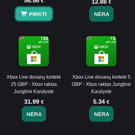
56.56
€
12.88
€
PIRKTI
NĖRA
Xbox Live dovanų kortelė
Xbox Live dovanų kortelė 5
25 GBP - Xbox raktas
GBP - Xbox raktas Jungtinė
Jungtinė Karalystė
Karalystė
31.99
5.34
€
€
NĖRA
NĖRA