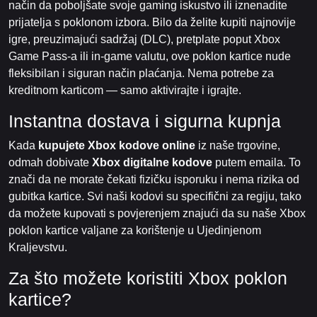
način da poboljšate svoje gaming iskustvo ili iznenadite
prijatelja s poklonom izbora. Bilo da želite kupiti najnovije
igre, preuzimajući sadržaj (DLC), pretplate poput Xbox
Game Pass-a ili in-game valutu, ove poklon kartice nude
fleksibilan i siguran način plaćanja. Nema potrebe za
kreditnom karticom — samo aktivirajte i igrajte.
Instantna dostava i sigurna kupnja
Kada
kupujete Xbox kodove online
iz naše trgovine,
odmah dobivate
Xbox digitalne kodove
putem emaila. To
znači da ne morate čekati fizičku isporuku i nema rizika od
gubitka kartice. Svi naši kodovi su specifični za regiju, tako
da možete kupovati s povjerenjem znajući da su naše Xbox
poklon kartice valjane za korištenje u Ujedinjenom
Kraljevstvu.
Za što možete koristiti Xbox poklon
kartice?