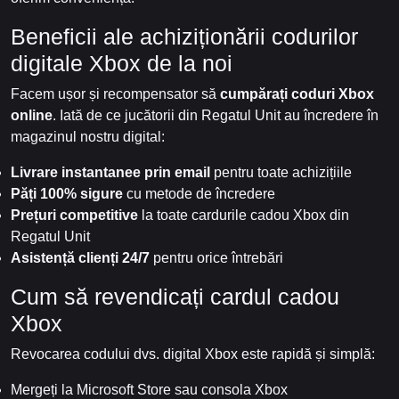
Beneficii ale achiziționării codurilor
digitale Xbox de la noi
Facem ușor și recompensator să
cumpărați coduri Xbox
online
. Iată de ce jucătorii din Regatul Unit au încredere în
magazinul nostru digital:
Livrare instantanee prin email
pentru toate achizițiile
Păți 100% sigure
cu metode de încredere
Prețuri competitive
la toate cardurile cadou Xbox din
Regatul Unit
Asistență clienți 24/7
pentru orice întrebări
Cum să revendicați cardul cadou
Xbox
Revocarea codului dvs. digital Xbox este rapidă și simplă:
Mergeți la Microsoft Store sau consola Xbox