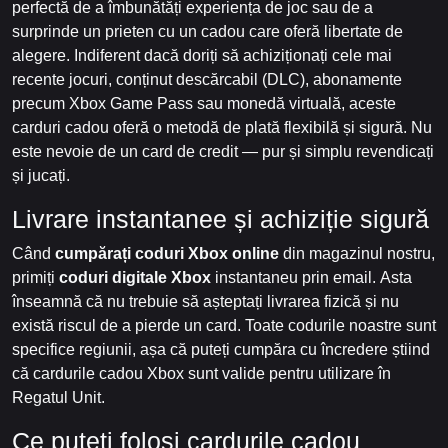
perfectă de a îmbunătăți experiența de joc sau de a
surprinde un prieten cu un cadou care oferă libertate de
alegere. Indiferent dacă doriți să achiziționați cele mai
recente jocuri, conținut descărcabil (DLC), abonamente
precum Xbox Game Pass sau monedă virtuală, aceste
carduri cadou oferă o metodă de plată flexibilă și sigură. Nu
este nevoie de un card de credit — pur și simplu revendicați
și jucați.
Livrare instantanee și achiziție sigură
Când
cumpărați coduri Xbox online
din magazinul nostru,
primiți
coduri digitale Xbox
instantaneu prin email. Asta
înseamnă că nu trebuie să așteptați livrarea fizică și nu
există riscul de a pierde un card. Toate codurile noastre sunt
specifice regiunii, așa că puteți cumpăra cu încredere știind
că cardurile cadou Xbox sunt valide pentru utilizare în
Regatul Unit.
Ce puteți folosi cardurile cadou