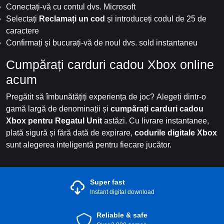
Conectați-vă cu contul dvs. Microsoft
Selectați
Reclamați un cod
și introduceți codul de 25 de
caractere
Confirmați și bucurați-vă de noul dvs. sold instantaneu
Cumpărați carduri cadou Xbox online
acum
Pregătit să îmbunătățiți experiența de joc? Alegeți dintr-o
gamă largă de denominații și
cumpărați carduri cadou
Xbox pentru Regatul Unit
astăzi. Cu livrare instantanee,
plată sigură și fără dată de expirare,
codurile digitale Xbox
sunt alegerea inteligentă pentru fiecare jucător.
Super fast
Instant digital download
Reliable & safe