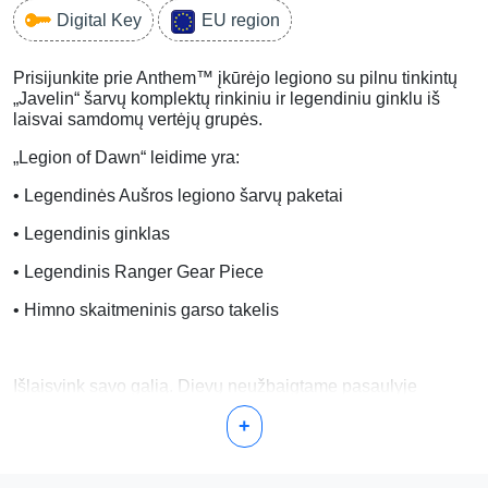
Digital Key
EU region
Prisijunkite prie Anthem™ įkūrėjo legiono su pilnu tinkintų
„Javelin“ šarvų komplektų rinkiniu ir legendiniu ginklu iš
laisvai samdomų vertėjų grupės.
„Legion of Dawn“ leidime yra:
• Legendinės Aušros legiono šarvų paketai
• Legendinis ginklas
• Legendinis Ranger Gear Piece
• Himno skaitmeninis garso takelis
Išlaisvink savo galią. Dievų neužbaigtame pasaulyje
šešėlinė frakcija kelia grėsmę visai žmonijai. Tik tu stovi
+
tarp Dominiono ir senovės galios, kurios jie trokšta.
Susiburkite kaip herojai šiame bendrame BioWare™ ir EA
veiksmo RPG.