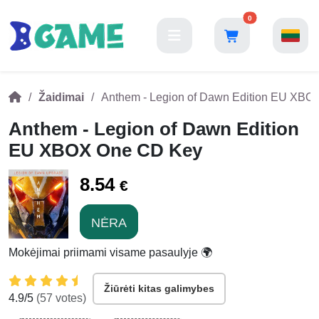
0
Žaidimai
Anthem - Legion of Dawn Edition EU XB
Anthem - Legion of Dawn Edition
EU XBOX One CD Key
8.54
€
NĖRA
Mokėjimai priimami visame pasaulyje 🌍
Žiūrėti kitas galimybes
4.9
/5
(
57
votes)