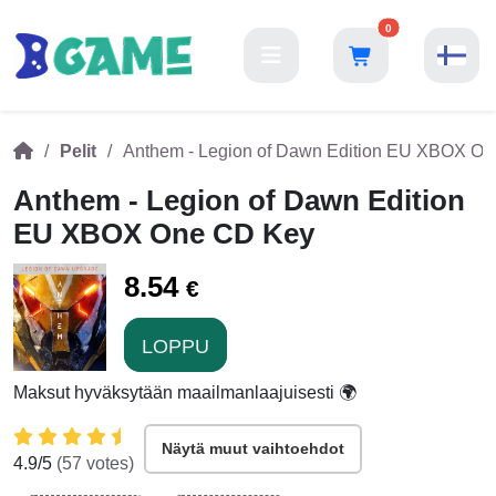
0
Pelit
Anthem - Legion of Dawn Edition EU XBOX O
Anthem - Legion of Dawn Edition
EU XBOX One CD Key
8.54
€
LOPPU
Maksut hyväksytään maailmanlaajuisesti 🌍
Näytä muut vaihtoehdot
4.9
/5
(
57
votes)