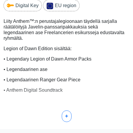
Digital Key
EU region
Liity Anthem™:n perustajalegioonaan täydellä sarjalla
räätälöityjä Javelin-panssaripakkauksia sekä
legendaarinen ase Freelancerien esikursseja edustavalta
ryhmältä.
Legion of Dawn Edition sisältää:
• Legendary Legion of Dawn Armor Packs
• Legendaarinen ase
• Legendaarinen Ranger Gear Piece
• Anthem Digital Soundtrack
Vapauta voimasi. Maailmassa, jonka jumalat ovat jättäneet
+
kesken, hämärä ryhmä uhkaa koko ihmiskuntaa. Vain sinä
seisot Dominionin ja niiden muinaisen voiman välissä.
Ryhdy sankareiksi tässä BioWaren™ ja EA:n