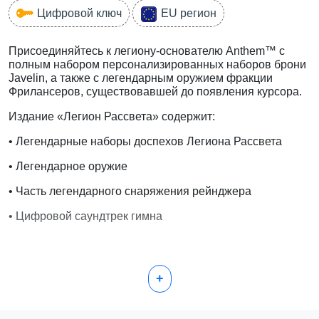
Цифровой ключ
EU регион
Присоединяйтесь к легиону-основателю Anthem™ с
полным набором персонализированных наборов брони
Javelin, а также с легендарным оружием фракции
Фрилансеров, существовавшей до появления курсора.
Издание «Легион Рассвета» содержит:
• Легендарные наборы доспехов Легиона Рассвета
• Легендарное оружие
• Часть легендарного снаряжения рейнджера
• Цифровой саундтрек гимна
Раскройте свою силу. В мире, оставленном богами
+
незавершенным, теневая фракция угрожает всему
человечеству. Только ты стоишь между Доминионом и
древней силой, которой они жаждут. Станьте героями в