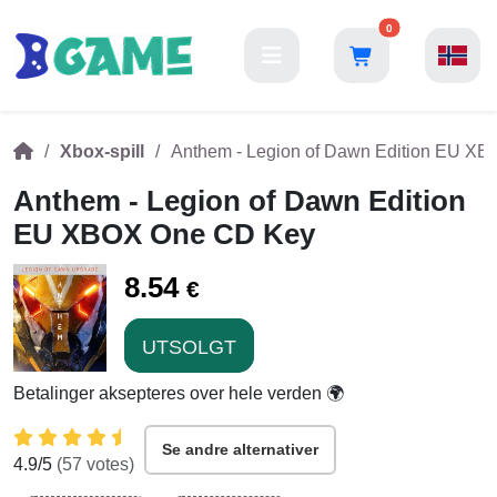
0
Xbox-spill
Anthem - Legion of Dawn Edition EU X
Anthem - Legion of Dawn Edition
EU XBOX One CD Key
8.54
€
UTSOLGT
Betalinger aksepteres over hele verden 🌍
Se andre alternativer
4.9
/5
(
57
votes)