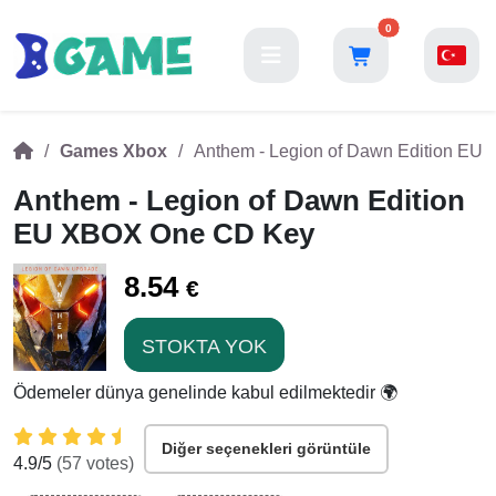
0
Games Xbox
Anthem - Legion of Dawn Edition E
Anthem - Legion of Dawn Edition
EU XBOX One CD Key
8.54
€
STOKTA YOK
Ödemeler dünya genelinde kabul edilmektedir 🌍
Diğer seçenekleri görüntüle
4.9
/5
(
57
votes)