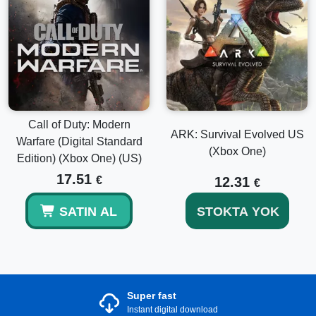
Call of Duty: Modern
ARK: Survival Evolved US
Warfare (Digital Standard
(Xbox One)
Edition) (Xbox One) (US)
17.51
€
12.31
€
SATIN AL
STOKTA YOK
Super fast
Instant digital download