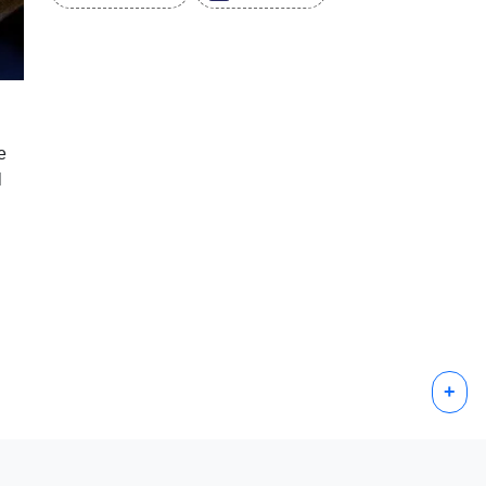
e
l
+