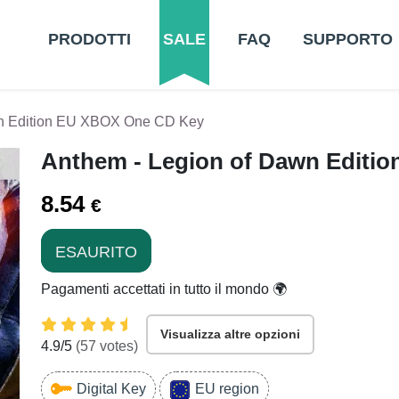
PRODOTTI
SALE
FAQ
SUPPORTO
wn Edition EU XBOX One CD Key
Anthem - Legion of Dawn Editi
8.54
€
ESAURITO
Pagamenti accettati in tutto il mondo 🌍
Visualizza altre opzioni
4.9
/5
(
57
votes)
Digital Key
EU region