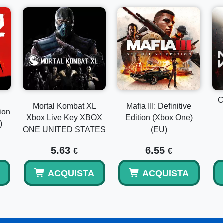
C
Mortal Kombat XL
Mafia III: Definitive
ion
Xbox Live Key XBOX
Edition (Xbox One)
)
ONE UNITED STATES
(EU)
5.63
6.55
€
€
ACQUISTA
ACQUISTA