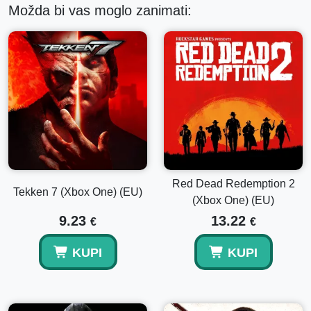
Možda bi vas moglo zanimati:
Red Dead Redemption 2
Tekken 7 (Xbox One) (EU)
(Xbox One) (EU)
9.23
13.22
€
€
KUPI
KUPI