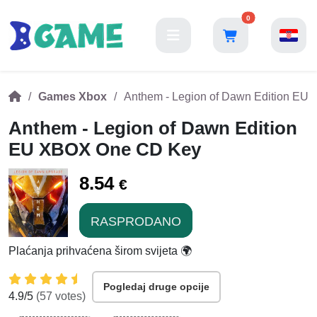
0
Games Xbox
Anthem - Legion of Dawn Edition E
Anthem - Legion of Dawn Edition
EU XBOX One CD Key
8.54
€
RASPRODANO
Plaćanja prihvaćena širom svijeta 🌍
Pogledaj druge opcije
4.9
/5
(
57
votes)