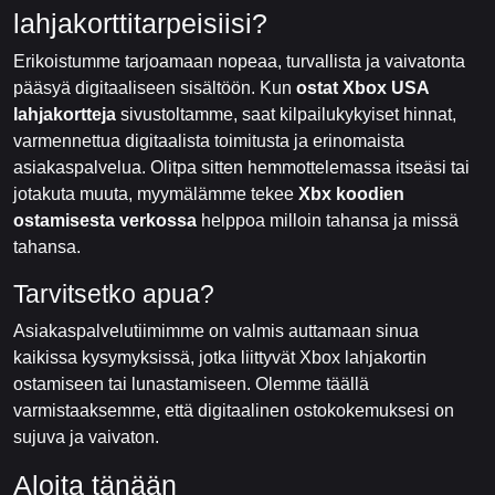
lahjakorttitarpeisiisi?
Erikoistumme tarjoamaan nopeaa, turvallista ja vaivatonta
pääsyä digitaaliseen sisältöön. Kun
ostat Xbox USA
lahjakortteja
sivustoltamme, saat kilpailukykyiset hinnat,
varmennettua digitaalista toimitusta ja erinomaista
asiakaspalvelua. Olitpa sitten hemmottelemassa itseäsi tai
jotakuta muuta, myymälämme tekee
Xbx koodien
ostamisesta verkossa
helppoa milloin tahansa ja missä
tahansa.
Tarvitsetko apua?
Asiakaspalvelutiimimme on valmis auttamaan sinua
kaikissa kysymyksissä, jotka liittyvät Xbox lahjakortin
ostamiseen tai lunastamiseen. Olemme täällä
varmistaaksemme, että digitaalinen ostokokemuksesi on
sujuva ja vaivaton.
Aloita tänään