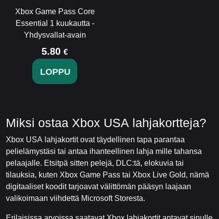
Xbox Game Pass Core
Essential 1 kuukautta -
Yhdysvallat-avain
5.80
€
LOPPU
Miksi ostaa Xbox USA lahjakortteja?
Xbox USA lahjakortit ovat täydellinen tapa parantaa
pelielämystäsi tai antaa ihanteellinen lahja mille tahansa
pelaajalle. Etsitpä sitten pelejä, DLC:tä, elokuvia tai
tilauksia, kuten Xbox Game Pass tai Xbox Live Gold, nämä
digitaaliset koodit tarjoavat välittömän pääsyn laajaan
valikoimaan viihdettä Microsoft Storesta.
Erilaisissa arvoissa saatavat Xbox lahjakortit antavat sinulle