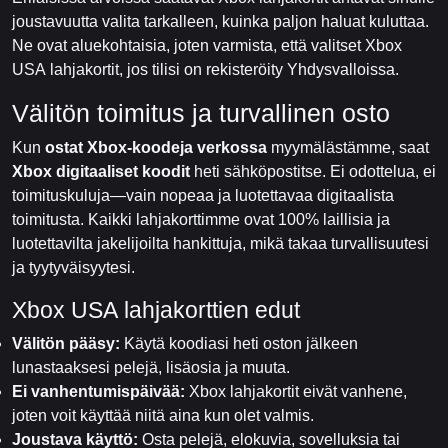
joustavuutta valita tarkalleen, kuinka paljon haluat kuluttaa.
Ne ovat aluekohtaisia, joten varmista, että valitset Xbox
USA lahjakortit, jos tilisi on rekisteröity Yhdysvalloissa.
Välitön toimitus ja turvallinen osto
Kun
ostat Xbox-koodeja verkossa
myymälästämme, saat
Xbox digitaaliset koodit
heti sähköpostitse. Ei odottelua, ei
toimituskuluja—vain nopeaa ja luotettavaa digitaalista
toimitusta. Kaikki lahjakorttimme ovat 100% laillisia ja
luotettavilta jakelijoilta hankittuja, mikä takaa turvallisuutesi
ja tyytyväisyytesi.
Xbox USA lahjakorttien edut
Välitön pääsy:
Käytä koodiasi heti oston jälkeen
lunastaaksesi pelejä, lisäosia ja muuta.
Ei vanhentumispäivää:
Xbox lahjakortit eivät vanhene,
joten voit käyttää niitä aina kun olet valmis.
Joustava käyttö:
Osta pelejä, elokuvia, sovelluksia tai