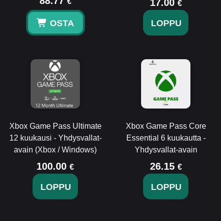
88.77
€
17.00
€
OSTA
LOPPU
Xbox Game Pass Ultimate
Xbox Game Pass Core
12 kuukausi - Yhdysvallat-
Essential 6 kuukautta -
avain (Xbox / Windows)
Yhdysvallat-avain
100.00
26.15
€
€
LOPPU
LOPPU