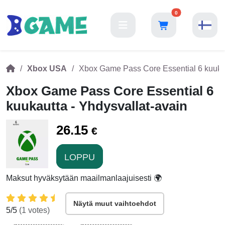
0
Xbox USA
Xbox Game Pass Core Essential 6 kuukau
Xbox Game Pass Core Essential 6
kuukautta - Yhdysvallat-avain
26.15
€
LOPPU
Maksut hyväksytään maailmanlaajuisesti 🌍
Näytä muut vaihtoehdot
5
/5
(
1
votes)