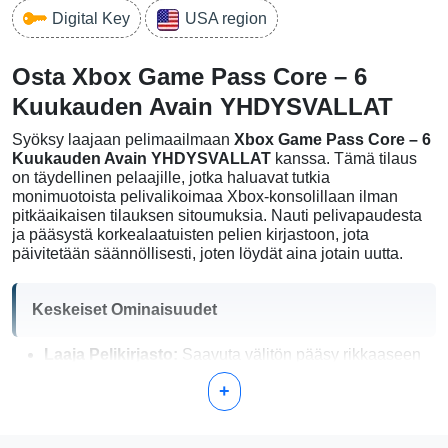
Digital Key
USA region
Osta Xbox Game Pass Core – 6
Kuukauden Avain YHDYSVALLAT
Syöksy laajaan pelimaailmaan
Xbox Game Pass Core – 6
Kuukauden Avain YHDYSVALLAT
kanssa. Tämä tilaus
on täydellinen pelaajille, jotka haluavat tutkia
monimuotoista pelivalikoimaa Xbox-konsolillaan ilman
pitkäaikaisen tilauksen sitoumuksia. Nauti pelivapaudesta
ja pääsystä korkealaatuisten pelien kirjastoon, jota
päivitetään säännöllisesti, joten löydät aina jotain uutta.
Keskeiset Ominaisuudet
Laaja Pelikirjasto:
Saavuta välitön pääsy rikkaaseen
valikoimaan Xbox-pelejä, joita voit pelata milloin
+
tahansa. Olitpa seikkailujen, strategian tai moninpelin
ystävä, kaikille löytyy jotain.
Eksklusiiviset Tarjoukset:
Nauti jäsenille