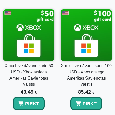
Izbaudi:
Tavs abonements tiks aktivizēts tūlīt, dodot
piekļuvi Xbox Game Pass Core pasaulei.
Saistītie produkti
Ja meklē dažādus abonementu ilgumus vai papildu
priekšrocības, apsver iespēju izpētīt:
Xbox Game Pass Ultimate – 12 mēnešu abonements
(Xbox One/ Windows 10) Xbox Live atslēga ASV
Xbox Game Pass Ultimate – 3 mēnešu abonements
(Xbox One/ Windows 10) Xbox Live atslēga ASV
Xbox Live dāvanu karte 50
Xbox Live dāvanu karte 100
Kāpēc izvēlēties Xbox Game Pass Core?
USD - Xbox atslēga
USD - Xbox atslēga
Amerikas Savienotās
Amerikas Savienotās
Xbox Game Pass Core – 6 mēnešu atslēga ir ideāla tiem,
Valstis
Valstis
kuri vēlas izmēģināt visu, ko Xbox spēlēšana var piedāvāt.
Tas ir lielisks cenu un kvalitatīva satura pieejamības
43.49
85.42
€
€
apvienojums, padarot to par augstu izvēli spēlētājiem, kuri
vēlas elastību savā abonementa modelī, nepazaudējot
PIRKT
PIRKT
piekļuvi augstākās kvalitātes tituliem un multiplayer
pieredzēm.