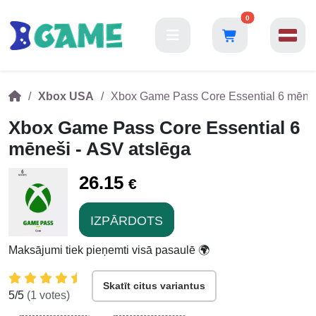
0
Xbox USA
Xbox Game Pass Core Essential 6 mēneš
Xbox Game Pass Core Essential 6
mēneši - ASV atslēga
26.15
€
IZPĀRDOTS
Maksājumi tiek pieņemti visā pasaulē 🌍
Skatīt citus variantus
5
/5
(
1
votes)