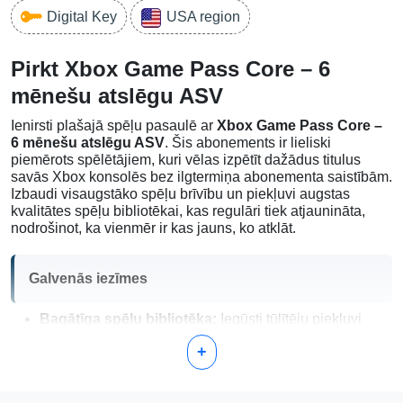
Digital Key
USA region
Pirkt Xbox Game Pass Core – 6
mēnešu atslēgu ASV
Ienirsti plašajā spēļu pasaulē ar
Xbox Game Pass Core –
6 mēnešu atslēgu ASV
. Šis abonements ir lieliski
piemērots spēlētājiem, kuri vēlas izpētīt dažādus titulus
savās Xbox konsolēs bez ilgtermiņa abonementa saistībām.
Izbaudi visaugstāko spēļu brīvību un piekļuvi augstas
kvalitātes spēļu bibliotēkai, kas regulāri tiek atjaunināta,
nodrošinot, ka vienmēr ir kas jauns, ko atklāt.
Galvenās iezīmes
Bagātīga spēļu bibliotēka:
Iegūsti tūlītēju piekļuvi
plašam Xbox spēļu klāstam, ko vari spēlēt jebkurā
+
laikā. Neatkarīgi no tā, vai tev patīk piedzīvojumi,
stratēģija vai multiplayer, ikvienam atradīsies kas
piemērots.