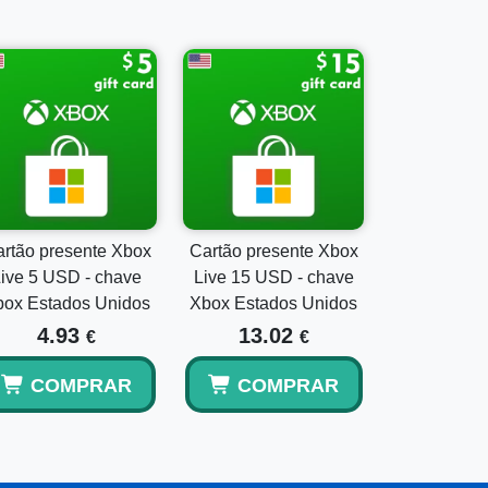
 – 6 Meses
oft ativa. Caso contrário, crie uma visitando o
 e certifique-se de que está conectado à
eu painel do Xbox.
go” localizada no menu da Loja.
ornecido no e-mail da sua compra e confirme.
ente, concedendo acesso ao mundo do Xbox
rtão presente Xbox
Cartão presente Xbox
ive 5 USD - chave
Live 15 USD - chave
box Estados Unidos
Xbox Estados Unidos
4.93
13.02
€
€
ra ou benefícios adicionais, considere
COMPRAR
COMPRAR
s (Xbox One/ Windows 10) Chave Xbox Live
 (Xbox One/ Windows 10) Chave Xbox Live