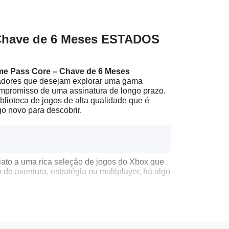
Chave de 6 Meses ESTADOS
e Pass Core – Chave de 6 Meses
ogadores que desejam explorar uma gama
ompromisso de uma assinatura de longo prazo.
lioteca de jogos de alta qualidade que é
o novo para descobrir.
to a uma rica seleção de jogos do Xbox que
e aventura, estratégia ou multiplayer, há algo
 exclusivas apenas para membros na Xbox
mprometer seu orçamento.
obais impressionantes aguardam por você,
 ou desafie outros jogadores em todo o mundo.