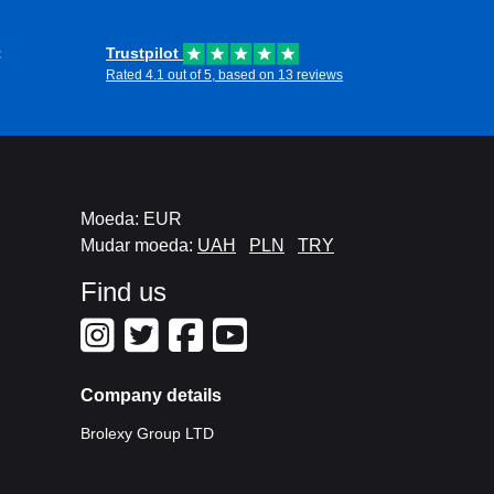
?
t
Trustpilot
Rated 4.1 out of 5, based on 13 reviews
a aqueles que desejam uma amostra de tudo o
perfeita de acessibilidade e acesso a
 escolhas para jogadores que desejam
o acesso a títulos de primeira linha e
Moeda: EUR
Mudar moeda:
UAH
PLN
TRY
Find us
Company details
Brolexy Group LTD