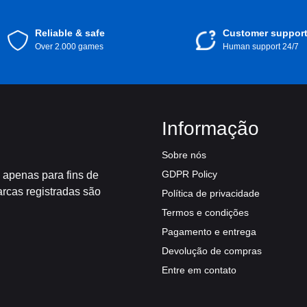
Por que escolher o Xbox Game Pass Core
Reliable & safe
Customer suppor
Over 2.000 games
Human support 24/7
A chave do Xbox Game Pass Core – 6 Meses é ideal par
que os jogos do Xbox têm a oferecer. É uma combinação 
conteúdo de qualidade, fazendo dela uma das melhores
flexibilidade em seu modelo de assinatura sem sacrificar 
experiências multiplayer.
Informação
Sobre nós
GDPR Policy
 apenas para fins de
arcas registradas são
Política de privacidade
Termos e condições
Pagamento e entrega
Devolução de compras
Entre em contato