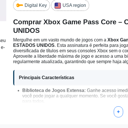
Digital Key
USA region
Comprar Xbox Game Pass Core – 
UNIDOS
Mergulhe em um vasto mundo de jogos com a
Xbox Gam
seu
ESTADOS UNIDOS
. Esta assinatura é perfeita para j
 e-
diversificada de títulos em seus consoles Xbox sem o c
Aproveite a liberdade máxima de jogo e acesso a uma bib
regularmente atualizada, garantindo que sempre haja alg
Principais Características
Biblioteca de Jogos Extensa:
Ganhe acesso imedia
você pode jogar a qualquer momento. Se você gosta d
para todos.
Ofertas Exclusivas:
Aproveite descontos e ofertas
+
Store, melhorando sua experiência de jogo sem co
Multiplayer Online:
Experiências de multiplayer gl
permitindo que você se conecte e jogue com amigos