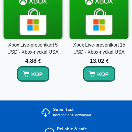
tillgång till kvalitetsinnehåll, vilket gör det till ett toppval för
spelare som vill ha flexibilitet i sin prenumerationsmodell
utan att offra tillgången till förstklassiga titlar och
flerspelarupplevelser.
Xbox Live-presentkort 5
Xbox Live-presentkort 15
USD - Xbox-nyckel USA
USD - Xbox-nyckel USA
4.88
13.02
€
€
KÖP
KÖP
Super fast
Instant digital download
Reliable & safe