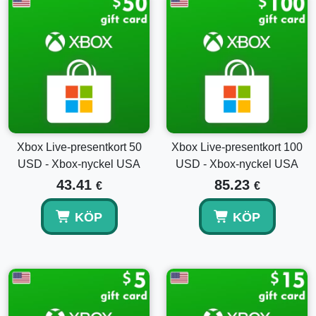
Ange Koden:
Anslut 25-teckens koden som anges i
ditt inköps-e-post och bekräfta.
Njut:
Din prenumeration aktiveras omedelbart, vilket
ger tillgång till världen av Xbox Game Pass Core.
Relaterade Produkter
Om du letar efter olika prenumerationstider eller ytterligare
fördelar, överväg att utforska:
Xbox Live-presentkort 50
Xbox Live-presentkort 100
Xbox Game Pass Ultimate – 12 Månaders
USD - Xbox-nyckel USA
USD - Xbox-nyckel USA
Prenumeration (Xbox One/ Windows 10) Xbox Live
43.41
85.23
€
€
Nyckel USA
Xbox Game Pass Ultimate – 3 Månaders
Prenumeration (Xbox One/ Windows 10) Xbox Live
KÖP
KÖP
Nyckel USA
Varför Välja Xbox Game Pass Core?
Xbox Game Pass Core – 6 Månaders Nyckel är idealisk för
dem som vill få en känsla för allt som Xbox-spel har att
erbjuda. Det är en perfekt balans mellan prisvärdhet och