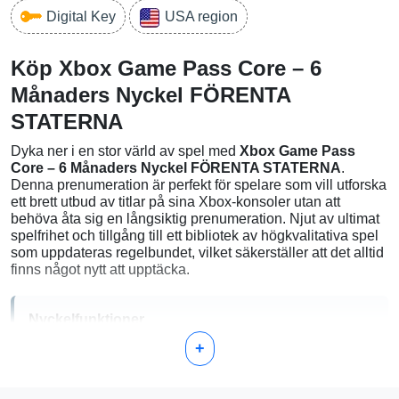
Digital Key
USA region
Köp Xbox Game Pass Core – 6
Månaders Nyckel FÖRENTA
STATERNA
Dyka ner i en stor värld av spel med
Xbox Game Pass
Core – 6 Månaders Nyckel FÖRENTA STATERNA
.
Denna prenumeration är perfekt för spelare som vill utforska
ett brett utbud av titlar på sina Xbox-konsoler utan att
behöva åta sig en långsiktig prenumeration. Njut av ultimat
spelfrihet och tillgång till ett bibliotek av högkvalitativa spel
som uppdateras regelbundet, vilket säkerställer att det alltid
finns något nytt att upptäcka.
Nyckelfunktioner
+
Omfattande Spelbibliotek:
Få omedelbar tillgång till
ett rikt urval av Xbox-spel som du kan spela när som
helst. Oavsett om du är intresserad av äventyr, strategi