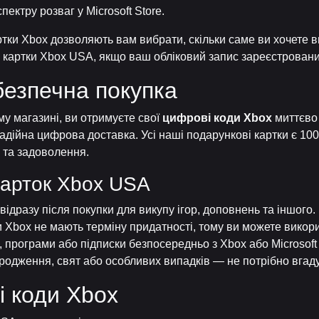
ектру розваг у Microsoft Store.
артки Xbox дозволяють вам вибрати, скільки саме ви хочете 
 картки Xbox USA, якщо ваш обліковий запис зареєстрован
безпечна покупка
у магазині, ви отримуєте свої
цифрові коди Xbox
миттєво 
адійна цифрова доставка. Усі наші подарункові картки є 100
 та задоволення.
карток Xbox USA
ідразу після покупки для викупу ігор, доповнень та іншого.
 Xbox не мають терміну придатності, тому ви можете викорис
, програми або підписки безпосередньо з Xbox або Microsoft 
родження, свят або особливих випадків — не потрібно вгаду
і коди Xbox