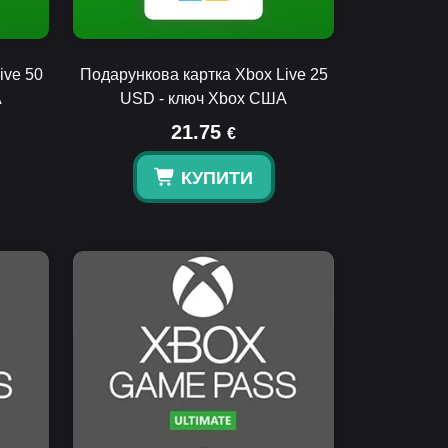
ive 50
Подарункова картка Xbox Live 25
А
USD - ключ Xbox США
21.75
€
КУПИТИ