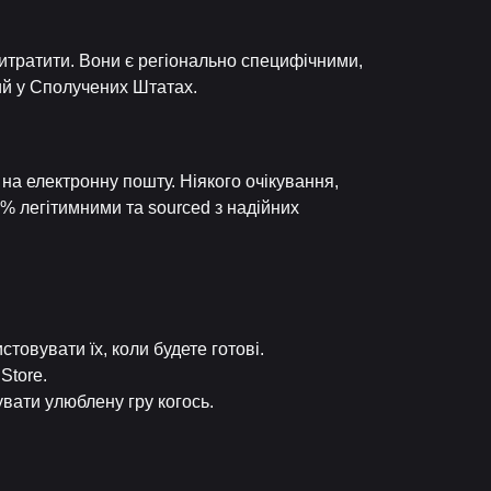
витратити. Вони є регіонально специфічними,
ий у Сполучених Штатах.
на електронну пошту. Ніякого очікування,
% легітимними та sourced з надійних
товувати їх, коли будете готові.
Store.
вати улюблену гру когось.