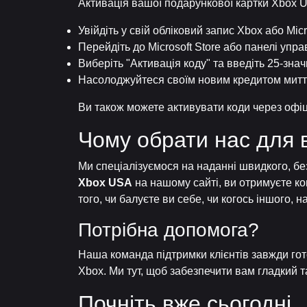
Активація вашої подарункової картки Xbox U
Увійдіть у свій обліковий запис Xbox або Micr
Перейдіть до Microsoft Store або панелі упра
Виберіть "Активація коду" та введіть 25-зна
Насолоджуйтеся своїм новим кредитом митт
Ви також можете активувати коди через офіц
Чому обрати нас для 
Ми спеціалізуємося на наданні швидкого, бе
Xbox USA
на нашому сайті, ви отримуєте ко
того, чи балуєте ви себе, чи когось іншого,
Потрібна допомога?
Наша команда підтримки клієнтів завжди гот
Xbox. Ми тут, щоб забезпечити вам гладкий 
Почніть вже сьогодні