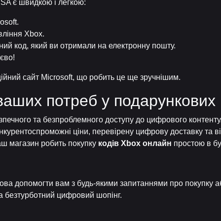
SA є швидкою і легкою:
osoft.
вління Xbox.
чний код, який ви отримали на електронну пошту.
єво!
ійний сайт Microsoft, що робить це ще зручнішим.
ваших потреб у подарункових
зпечного та безпроблемного доступу до цифрового контенту
нкурентоспроможні ціни, перевірену цифрову доставку та ві
 наш магазин робить покупку
кодів Xbox онлайн
простою в буд
ова допомогти вам з будь-якими запитаннями про покупку а
та безтурботний цифровий шопінг.