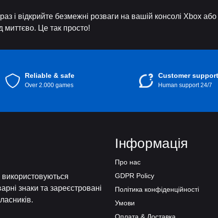
раз і відкрийте безмежні розваги на вашій консолі Xbox або
д миттєво. Це так просто!
Reliable & safe
Customer suppor
Over 2.000 games
Human support 24/7
Інформація
Про нас
GDPR Policy
і, використовуються
варні знаки та зареєстровані
Політика конфіденційності
власників.
Умови
Оплата & Доставка