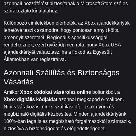
azonnali hozzáférést biztosítanak a Microsoft Store széles
szórakoztató kínálatához.
Különböző címletekben elérhetők, az Xbox ajándékkártyák
lehetővé teszik számodra, hogy pontosan annyit költs,
amennyit szeretnél. Regionális specifikussággal
rendelkeznek, ezért győződj meg róla, hogy Xbox USA
ajándékkártyát választasz, ha a fiókod az Egyesült
Államokban van regisztrálva.
Azonnali Szállítás és Biztonságos
Vásárlás
Amikor
Xbox kódokat vásárolsz online
boltunkból, a
Xbox digitális kódjaidat
azonnal megkapod e-mailben.
Nincs várakozás, nincs szállítási díj—csak gyors és
megbízható digitális kézbesítés. Minden ajándékkártyánk
100%-ban legális és megbízható forgalmazóktól származik,
biztosítva a biztonságodat és elégedettségedet.