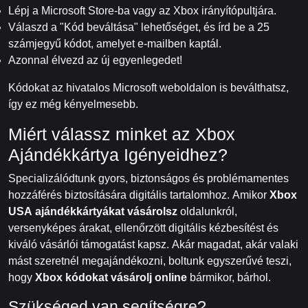
Lépj a Microsoft Store-ba vagy az Xbox irányítópultjára.
Válaszd a "Kód beváltása" lehetőséget, és írd be a 25
számjegyű kódot, amelyet e-mailben kaptál.
Azonnal élvezd az új egyenlegedet!
Kódokat az hivatalos Microsoft weboldalon is beválthatsz,
így ez még kényelmesebb.
Miért válassz minket az Xbox
Ajándékkártya Igényeidhez?
Specializálódtunk gyors, biztonságos és problémamentes
hozzáférés biztosítására digitális tartalomhoz. Amikor
Xbox
USA ajándékkártyákat vásárolsz
oldalunkról,
versenyképes árakat, ellenőrzött digitális kézbesítést és
kiváló vásárlói támogatást kapsz. Akár magadat, akár valaki
mást szeretnél megajándékozni, boltunk egyszerűvé teszi,
hogy
Xbox kódokat vásárolj online
bármikor, bárhol.
Szükséged van segítségre?