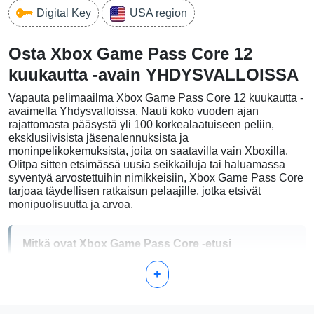
Digital Key
USA region
Osta Xbox Game Pass Core 12
kuukautta -avain YHDYSVALLOISSA
Vapauta pelimaailma Xbox Game Pass Core 12 kuukautta -
avaimella Yhdysvalloissa. Nauti koko vuoden ajan
rajattomasta pääsystä yli 100 korkealaatuiseen peliin,
eksklusiivisista jäsenalennuksista ja
moninpelikokemuksista, joita on saatavilla vain Xboxilla.
Olitpa sitten etsimässä uusia seikkailuja tai haluamassa
syventyä arvostettuihin nimikkeisiin, Xbox Game Pass Core
tarjoaa täydellisen ratkaisun pelaajille, jotka etsivät
monipuolisuutta ja arvoa.
Mitkä ovat Xbox Game Pass Core -etusi
+
Pääsy kuratoituun kirjastoon yli 100 korkealaatuista
konsolipeliä
Päivän yksi pääsy Xbox Game Studios -nimikkeisiin