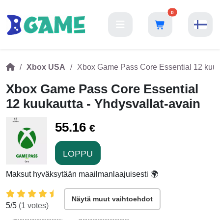
0
Xbox USA
Xbox Game Pass Core Essential 12 kuuka
Xbox Game Pass Core Essential
12 kuukautta - Yhdysvallat-avain
55.16
€
LOPPU
Maksut hyväksytään maailmanlaajuisesti 🌍
Näytä muut vaihtoehdot
5
/5
(
1
votes)