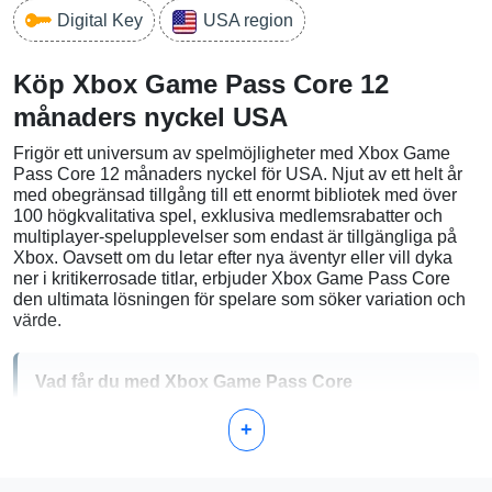
Digital Key
USA region
Köp Xbox Game Pass Core 12
månaders nyckel USA
Frigör ett universum av spelmöjligheter med Xbox Game
Pass Core 12 månaders nyckel för USA. Njut av ett helt år
med obegränsad tillgång till ett enormt bibliotek med över
100 högkvalitativa spel, exklusiva medlemsrabatter och
multiplayer-spelupplevelser som endast är tillgängliga på
Xbox. Oavsett om du letar efter nya äventyr eller vill dyka
ner i kritikerrosade titlar, erbjuder Xbox Game Pass Core
den ultimata lösningen för spelare som söker variation och
värde.
Vad får du med Xbox Game Pass Core
+
Tillgång till ett kuraterat bibliotek med över 100
högkvalitativa konsolspel
Direkt tillgång till Xbox Game Studios titlar