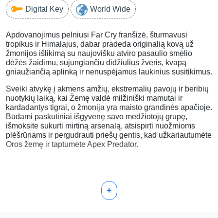
Digital Key
World Wide
Apdovanojimus pelniusi Far Cry franšizė, šturmavusi
tropikus ir Himalajus, dabar pradeda originalią kovą už
žmonijos išlikimą su naujovišku atviro pasaulio smėlio
dėžės žaidimu, sujungiančiu didžiulius žvėris, kvapą
gniaužiančią aplinką ir nenuspėjamus laukinius susitikimus.
Sveiki atvykę į akmens amžių, ekstremalių pavojų ir beribių
nuotykių laiką, kai Žemę valdė milžiniški mamutai ir
kardadantys tigrai, o žmonija yra maisto grandinės apačioje.
Būdami paskutiniai išgyvenę savo medžiotojų grupę,
išmoksite sukurti mirtiną arsenalą, atsispirti nuožmioms
plėšrūnams ir pergudrauti priešų gentis, kad užkariautumėte
Oros žemę ir taptumėte Apex Predator.
+