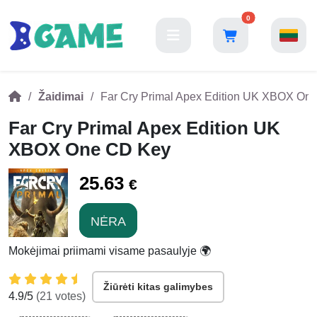
0
Žaidimai
Far Cry Primal Apex Edition UK XBOX On
Far Cry Primal Apex Edition UK
XBOX One CD Key
25.63
€
NĖRA
Mokėjimai priimami visame pasaulyje 🌍
Žiūrėti kitas galimybes
4.9
/5
(
21
votes)