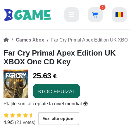
0
Games Xbox
Far Cry Primal Apex Edition UK XBO
Far Cry Primal Apex Edition UK
XBOX One CD Key
25.63
€
STOC EPUIZAT
Plățile sunt acceptate la nivel mondial 🌍
Vezi alte opțiuni
4.9
/5
(
21
votes)