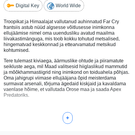
Digital Key
World Wide
Troopikat ja Himaalajat vallutanud auhinnatud Far Cry
frantsiis astub nüüd algsesse võitlusesse inimkonna
ellujäämise nimel oma uuendusliku avatud maailma
liivakastimänguga, mis toob kokku tohutud metsalised,
hingematvad keskkonnad ja ettearvamatud metsikud
kohtumised.
Tere tulemast kiviaega, äärmuslike ohtude ja piiramatute
seikluste aega, mil Maad valitsesid hiiglaslikud mammutid
ja mõõkhammastiigrid ning inimkond on toiduahela põhjas.
Oma jahigrupi viimase ellujääjana õpid meisterdama
surmavat arsenali, tõrjuma ägedaid kiskjaid ja kavaldama
vaenlase hõime, et vallutada Orose maa ja saada Apex
Predatoriks.
+