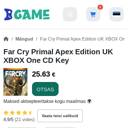
0
Mängud
Far Cry Primal Apex Edition UK XBOX On
Far Cry Primal Apex Edition UK
XBOX One CD Key
25.63
€
OTSAS
Maksed aktsepteeritakse kogu maailmas 🌍
Vaata teisi valikuid
4.9
/5
(
21
votes)