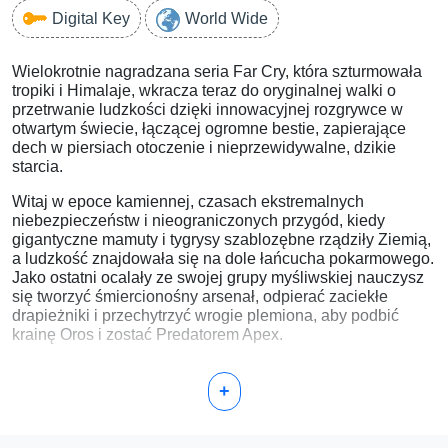
Digital Key
World Wide
Wielokrotnie nagradzana seria Far Cry, która szturmowała
tropiki i Himalaje, wkracza teraz do oryginalnej walki o
przetrwanie ludzkości dzięki innowacyjnej rozgrywce w
otwartym świecie, łączącej ogromne bestie, zapierające
dech w piersiach otoczenie i nieprzewidywalne, dzikie
starcia.
Witaj w epoce kamiennej, czasach ekstremalnych
niebezpieczeństw i nieograniczonych przygód, kiedy
gigantyczne mamuty i tygrysy szablozębne rządziły Ziemią,
a ludzkość znajdowała się na dole łańcucha pokarmowego.
Jako ostatni ocalały ze swojej grupy myśliwskiej nauczysz
się tworzyć śmiercionośny arsenał, odpierać zaciekłe
drapieżniki i przechytrzyć wrogie plemiona, aby podbić
krainę Oros i zostać Predatorem Apex.
+