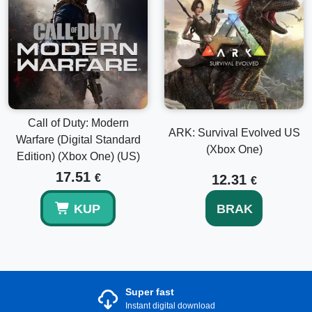
Call of Duty: Modern
ARK: Survival Evolved US
Warfare (Digital Standard
(Xbox One)
Edition) (Xbox One) (US)
17.51
€
12.31
€
KUP
BRAK
Super fast
Instant digital download