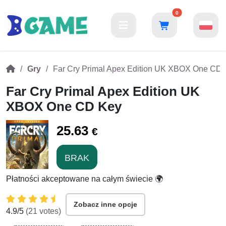
0
Gry
Far Cry Primal Apex Edition UK XBOX One CD
Far Cry Primal Apex Edition UK
XBOX One CD Key
25.63
€
BRAK
Płatności akceptowane na całym świecie 🌍
Zobacz inne opcje
4.9
/5
(
21
votes)