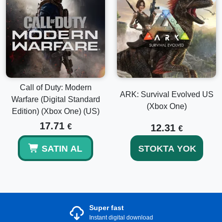
Call of Duty: Modern
ARK: Survival Evolved US
Warfare (Digital Standard
(Xbox One)
Edition) (Xbox One) (US)
17.71
€
12.31
€
SATIN AL
STOKTA YOK
Super fast
Instant digital download