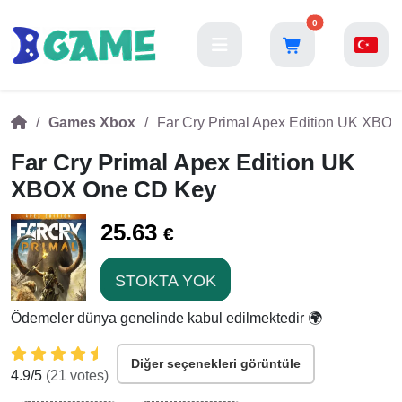
0
Games Xbox
Far Cry Primal Apex Edition UK XBO
Far Cry Primal Apex Edition UK
XBOX One CD Key
25.63
€
STOKTA YOK
Ödemeler dünya genelinde kabul edilmektedir 🌍
Diğer seçenekleri görüntüle
4.9
/5
(
21
votes)