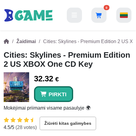
0
Žaidimai
Cities: Skylines - Premium Edition 2 US
Cities: Skylines - Premium Edition
2 US XBOX One CD Key
32.32
€
PIRKTI
Mokėjimai priimami visame pasaulyje 🌍
Žiūrėti kitas galimybes
4.5
/5
(
28
votes)