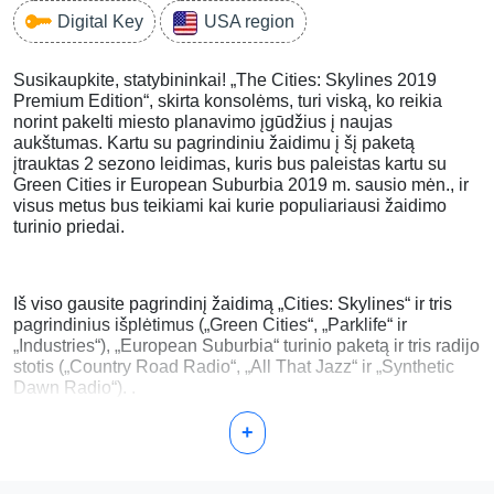
Digital Key
USA region
Susikaupkite, statybininkai! „The Cities: Skylines 2019
Premium Edition“, skirta konsolėms, turi viską, ko reikia
norint pakelti miesto planavimo įgūdžius į naujas
aukštumas. Kartu su pagrindiniu žaidimu į šį paketą
įtrauktas 2 sezono leidimas, kuris bus paleistas kartu su
Green Cities ir European Suburbia 2019 m. sausio mėn., ir
visus metus bus teikiami kai kurie populiariausi žaidimo
turinio priedai.
Iš viso gausite pagrindinį žaidimą „Cities: Skylines“ ir tris
pagrindinius išplėtimus („Green Cities“, „Parklife“ ir
„Industries“), „European Suburbia“ turinio paketą ir tris radijo
stotis („Country Road Radio“, „All That Jazz“ ir „Synthetic
Dawn Radio“). .
+