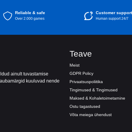
Reliable & safe
Customer suppor
Over 2.000 games
Human support 24/7
Teave
Meist
GDPR Policy
ldud ainult tuvastamise
d kaubamärgid kuuluvad nende
Privaatsuspoliitika
Tingimused & Tingimused
Maksed & Kohaletoimetamine
Ostu tagastused
Võta meiega ühendust