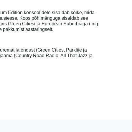
um Edition konsoolidele sisaldab kõike, mida
õrgustesse. Koos põhimänguga sisaldab see
aris Green Citiesi ja European Suburbiaga ning
 pakkumist aastaringselt.
remat laiendust (Green Cities, Parklife ja
ojaama (Country Road Radio, All That Jazz ja