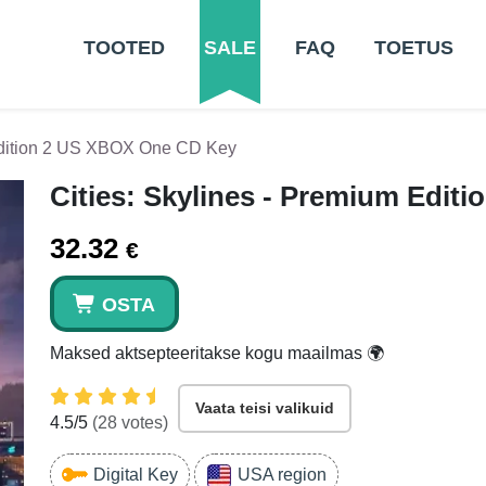
TOOTED
SALE
FAQ
TOETUS
 Edition 2 US XBOX One CD Key
Cities: Skylines - Premium Edi
32.32
€
OSTA
Maksed aktsepteeritakse kogu maailmas 🌍
Vaata teisi valikuid
4.5
/5
(
28
votes)
Digital Key
USA region