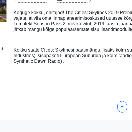
Koguge kokku, ehitajad! The Cities: Skylines 2019 Premi
vajate, et viia oma linnaplaneerimisoskused uutesse k
komplekt Season Pass 2, mis käivitub 2019. aasta jaanu
jätkab mängu kõige populaarsemate sisu lisandmoodulite
ud
Kokku saate Cities: Skylinesi baasmängu, lisaks kolm suu
Industries), sisupaketi European Suburbia ja kolm raadi
Synthetic Dawn Radio) .
+