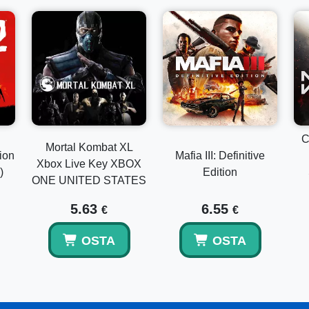
C
Mortal Kombat XL
ion
Mafia III: Definitive
Xbox Live Key XBOX
)
Edition
ONE UNITED STATES
5.63
6.55
€
€
OSTA
OSTA