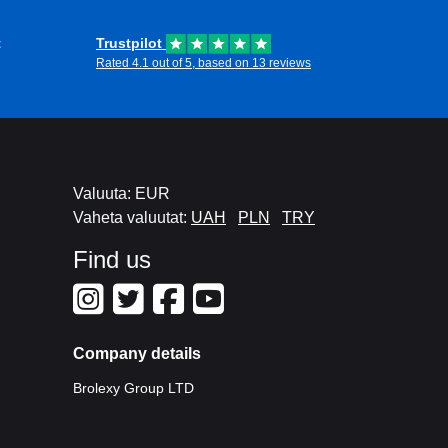
t
Trustpilot
Rated 4.1 out of 5, based on 13 reviews
Valuuta: EUR
Vaheta valuutat:
UAH
PLN
TRY
Find us
Company details
Brolexy Group LTD