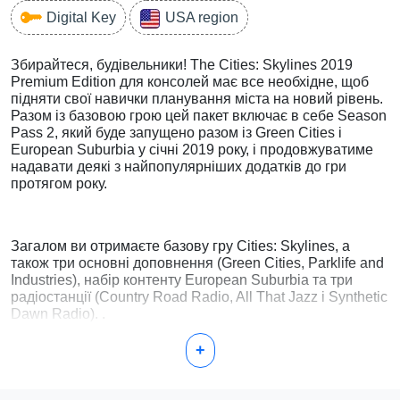
Digital Key
USA region
Збирайтеся, будівельники! The Cities: Skylines 2019
Premium Edition для консолей має все необхідне, щоб
підняти свої навички планування міста на новий рівень.
Разом із базовою грою цей пакет включає в себе Season
Pass 2, який буде запущено разом із Green Cities і
European Suburbia у січні 2019 року, і продовжуватиме
надавати деякі з найпопулярніших додатків до гри
протягом року.
Загалом ви отримаєте базову гру Cities: Skylines, а
також три основні доповнення (Green Cities, Parklife and
Industries), набір контенту European Suburbia та три
радіостанції (Country Road Radio, All That Jazz і Synthetic
Dawn Radio). .
+