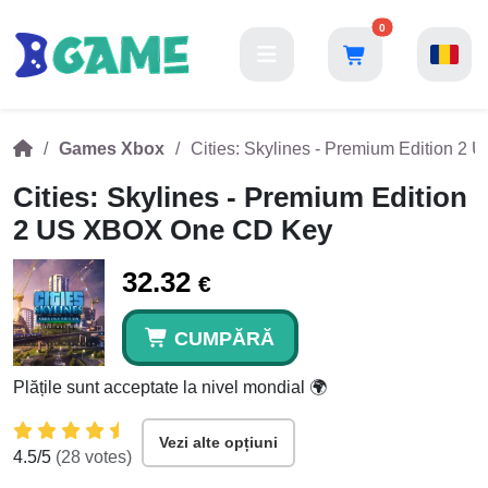
0
Games Xbox
Cities: Skylines - Premium Edition 
Cities: Skylines - Premium Edition
2 US XBOX One CD Key
32.32
€
CUMPĂRĂ
Plățile sunt acceptate la nivel mondial 🌍
Vezi alte opțiuni
4.5
/5
(
28
votes)