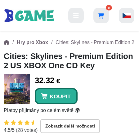
0
Hry pro Xbox
Cities: Skylines - Premium Edition
Cities: Skylines - Premium Edition
2 US XBOX One CD Key
32.32
€
KOUPIT
Platby přijímány po celém světě 🌍
Zobrazit další možnosti
4.5
/5
(
28
votes)