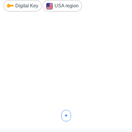
Digital Key
USA region
+