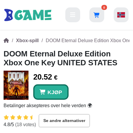
0
Xbox-spill
DOOM Eternal Deluxe Edition Xbox On
DOOM Eternal Deluxe Edition
Xbox One Key UNITED STATES
20.52
€
KJØP
Betalinger aksepteres over hele verden 🌍
Se andre alternativer
4.8
/5
(
18
votes)