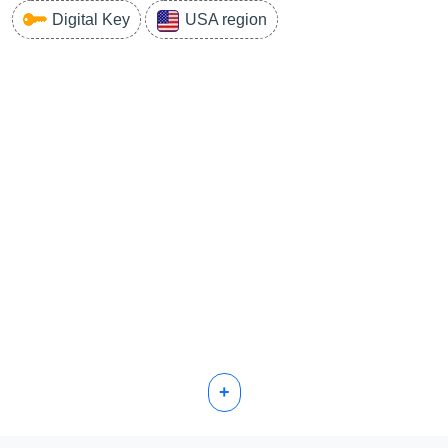
Digital Key
USA region
+