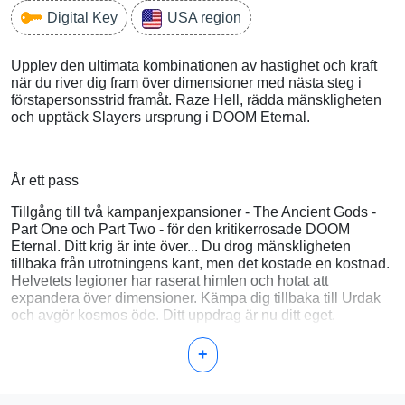
Digital Key
USA region
Upplev den ultimata kombinationen av hastighet och kraft
när du river dig fram över dimensioner med nästa steg i
förstapersonsstrid framåt. Raze Hell, rädda mänskligheten
och upptäck Slayers ursprung i DOOM Eternal.
År ett pass
Tillgång till två kampanjexpansioner - The Ancient Gods -
Part One och Part Two - för den kritikerrosade DOOM
Eternal. Ditt krig är inte över... Du drog mänskligheten
tillbaka från utrotningens kant, men det kostade en kostnad.
Helvetets legioner har raserat himlen och hotat att
expandera över dimensioner. Kämpa dig tillbaka till Urdak
och avgör kosmos öde. Ditt uppdrag är nu ditt eget.
Demonisk Slayer Skin
+
Klassiskt vapenljudpaket