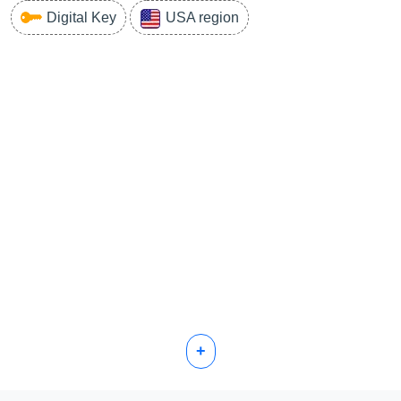
Digital Key
USA region
+